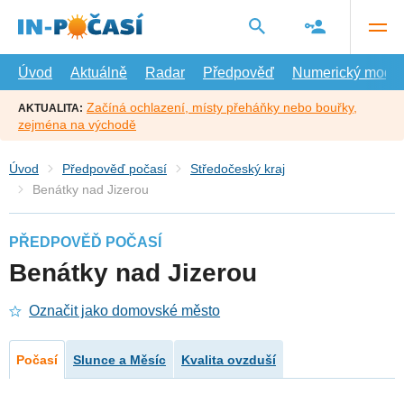
Přejít
na
hlavní
obsah
Úvod
Aktuálně
Radar
Předpověď
Numerický model
Začíná ochlazení, místy přeháňky nebo bouřky,
AKTUALITA:
zejména na východě
Úvod
Předpověď počasí
Středočeský kraj
Benátky nad Jizerou
PŘEDPOVĚĎ POČASÍ
Benátky nad Jizerou
Označit jako domovské město
Počasí
Slunce a Měsíc
Kvalita ovzduší