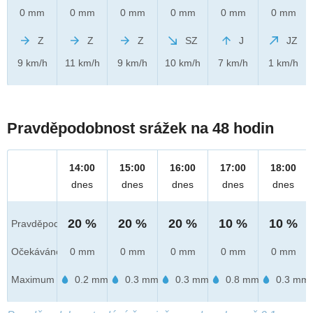
0 mm
0 mm
0 mm
0 mm
0 mm
0 mm
Z
Z
Z
SZ
J
JZ
9 km/h
11 km/h
9 km/h
10 km/h
7 km/h
1 km/h
Pravděpodobnost srážek na 48 hodin
14:00
15:00
16:00
17:00
18:00
dnes
dnes
dnes
dnes
dnes
20 %
20 %
20 %
10 %
10 %
Pravděpod.
Očekáváno
0 mm
0 mm
0 mm
0 mm
0 mm
Maximum
0.2 mm
0.3 mm
0.3 mm
0.8 mm
0.3 mm