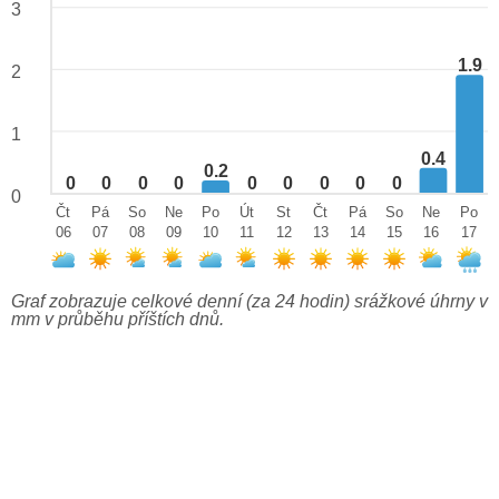
3
1.9
2
1
0.4
0.2
0
0
0
0
0
0
0
0
0
0
Čt
Pá
So
Ne
Po
Út
St
Čt
Pá
So
Ne
Po
06
07
08
09
10
11
12
13
14
15
16
17
Graf zobrazuje celkové denní (za 24 hodin) srážkové úhrny v
mm v průběhu příštích dnů.