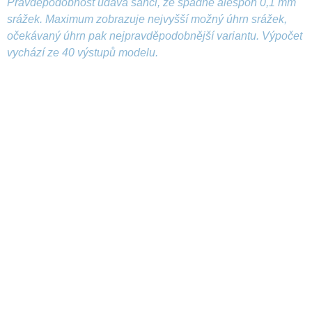
Pravděpodobnost udává šanci, že spadne alespoň 0,1 mm
srážek. Maximum zobrazuje nejvyšší možný úhrn srážek,
očekávaný úhrn pak nejpravděpodobnější variantu. Výpočet
vychází ze 40 výstupů modelu.