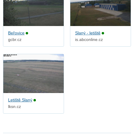
Beřovice
Slaný - letiště
gcbr.cz
is.abconline.cz
Letiště Slaný
lksn.cz