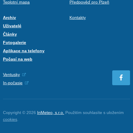
Teplotní mapa
Předpověď pro Plzeň
Archiv
Kontakty
Uživatelé
Články
Fotogalerie
Aplikace na telefony
Počasí na web
Ventusky
In-počasie
Copyright © 2026
InMeteo, s.r.o.
Použitím souhlasíte s uložením
cookies
.