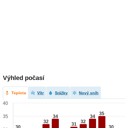
Výhled počasí
Teplota
Vítr
Srážky
Nový sníh
40
35
34
34
35
32
32
31
30
30