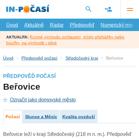
Přejít
na
hlavní
obsah
Úvod
Aktuálně
Radar
Předpověď
Numerický model
Kromě východu ochlazení, místy přeháňky nebo
AKTUALITA:
bouřky, na východě i silné
Úvod
Předpověď počasí
Středočeský kraj
Beřovice
PŘEDPOVĚĎ POČASÍ
Beřovice
Označit jako domovské město
Počasí
Slunce a Měsíc
Kvalita ovzduší
Beřovice leží v kraji Středočeský (218 m n. m.). Předpověď