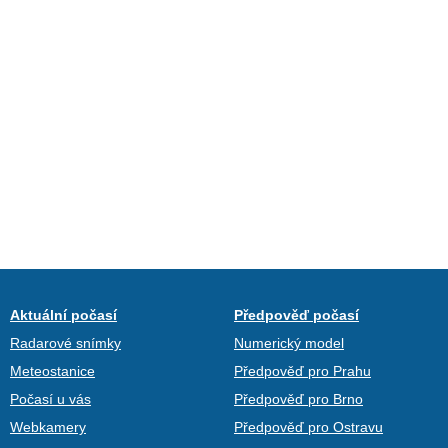
Aktuální počasí
Předpověď počasí
Radarové snímky
Numerický model
Meteostanice
Předpověď pro Prahu
Počasí u vás
Předpověď pro Brno
Webkamery
Předpověď pro Ostravu