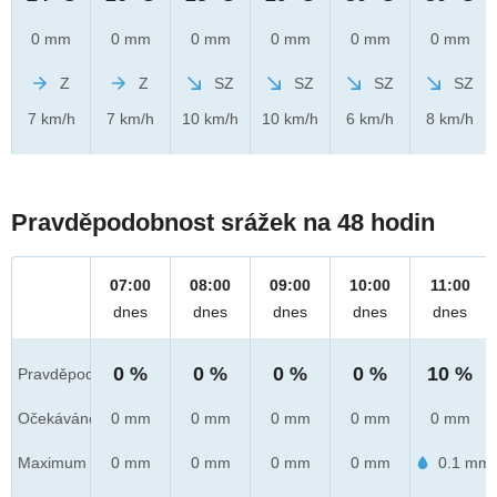
0 mm
0 mm
0 mm
0 mm
0 mm
0 mm
Z
Z
SZ
SZ
SZ
SZ
7 km/h
7 km/h
10 km/h
10 km/h
6 km/h
8 km/h
Pravděpodobnost srážek na 48 hodin
07:00
08:00
09:00
10:00
11:00
dnes
dnes
dnes
dnes
dnes
0 %
0 %
0 %
0 %
10 %
Pravděpod.
Očekáváno
0 mm
0 mm
0 mm
0 mm
0 mm
Maximum
0 mm
0 mm
0 mm
0 mm
0.1 mm