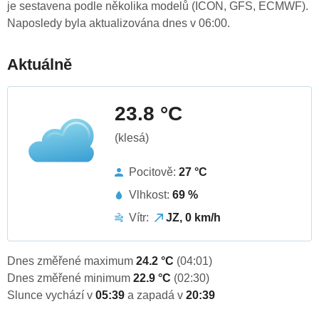
je sestavena podle několika modelů (ICON, GFS, ECMWF).
Naposledy byla aktualizována dnes v 06:00.
Aktuálně
23.8 °C
(klesá)
Pocitově:
27 °C
Vlhkost:
69 %
Vítr:
JZ, 0 km/h
Dnes změřené maximum
24.2 °C
(04:01)
Dnes změřené minimum
22.9 °C
(02:30)
Slunce vychází v
05:39
a zapadá v
20:39