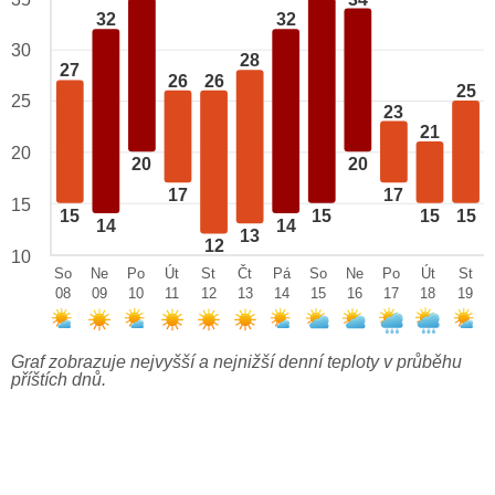
32
32
30
28
27
26
26
25
25
23
21
20
20
20
17
17
15
15
15
15
15
14
14
13
12
10
So
Ne
Po
Út
St
Čt
Pá
So
Ne
Po
Út
St
08
09
10
11
12
13
14
15
16
17
18
19
Graf zobrazuje nejvyšší a nejnižší denní teploty v průběhu
příštích dnů.