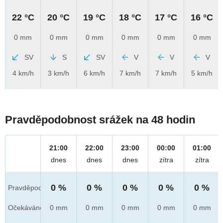
22 °C
20 °C
19 °C
18 °C
17 °C
16 °C
0 mm
0 mm
0 mm
0 mm
0 mm
0 mm
SV
S
SV
V
V
V
4 km/h
3 km/h
6 km/h
7 km/h
7 km/h
5 km/h
Pravděpodobnost srážek na 48 hodin
21:00
22:00
23:00
00:00
01:00
dnes
dnes
dnes
zítra
zítra
0 %
0 %
0 %
0 %
0 %
Pravděpod.
Očekáváno
0 mm
0 mm
0 mm
0 mm
0 mm