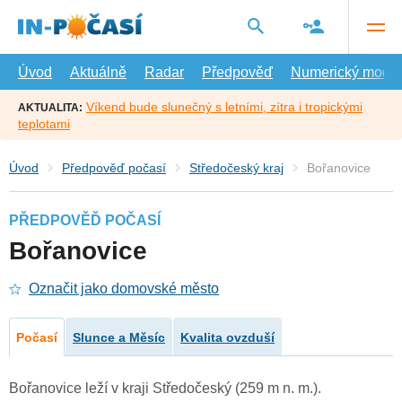
Přejít
na
hlavní
obsah
Úvod
Aktuálně
Radar
Předpověď
Numerický model
Víkend bude slunečný s letními, zítra i tropickými
AKTUALITA:
teplotami
Úvod
Předpověď počasí
Středočeský kraj
Bořanovice
PŘEDPOVĚĎ POČASÍ
Bořanovice
Označit jako domovské město
Počasí
Slunce a Měsíc
Kvalita ovzduší
Bořanovice leží v kraji Středočeský (259 m n. m.).