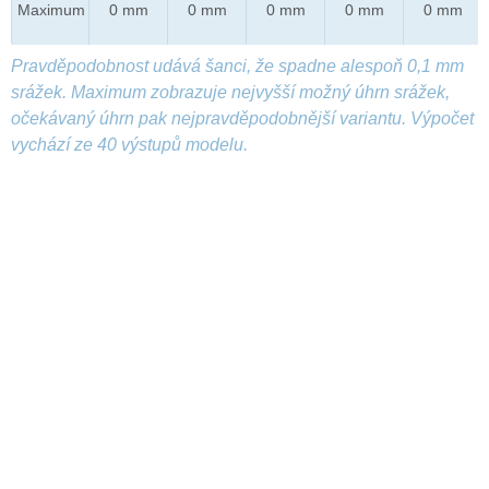
Maximum
0 mm
0 mm
0 mm
0 mm
0 mm
Pravděpodobnost udává šanci, že spadne alespoň 0,1 mm
srážek. Maximum zobrazuje nejvyšší možný úhrn srážek,
očekávaný úhrn pak nejpravděpodobnější variantu. Výpočet
vychází ze 40 výstupů modelu.