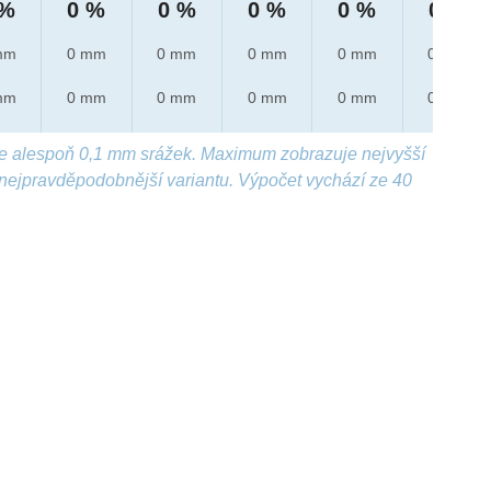
 %
0 %
0 %
0 %
0 %
0 %
mm
0 mm
0 mm
0 mm
0 mm
0 mm
mm
0 mm
0 mm
0 mm
0 mm
0 mm
e alespoň 0,1 mm srážek. Maximum zobrazuje nejvyšší
nejpravděpodobnější variantu. Výpočet vychází ze 40