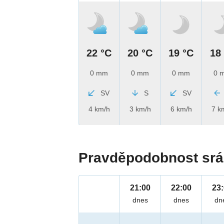
22 °C
20 °C
19 °C
18
0 mm
0 mm
0 mm
0 
SV
S
SV
4 km/h
3 km/h
6 km/h
7 k
Pravděpodobnost srá
21:00
22:00
23
dnes
dnes
dn