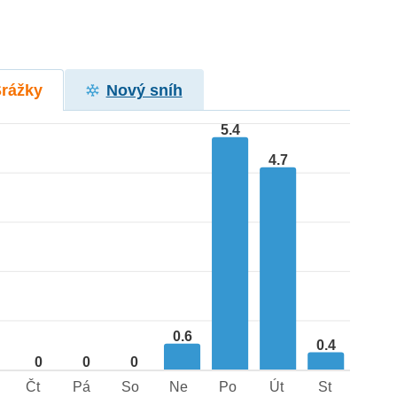
Srážky
Nový sníh
5.4
4.7
0.6
0.4
0
0
0
Čt
Pá
So
Ne
Po
Út
St