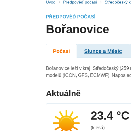
Úvod
Předpověď počasí
Středočeský k
PŘEDPOVĚĎ POČASÍ
Bořanovice
Počasí
Slunce a Měsíc
Bořanovice leží v kraji Středočeský (259
modelů (ICON, GFS, ECMWF). Naposledy 
Aktuálně
23.4 °C
(klesá)