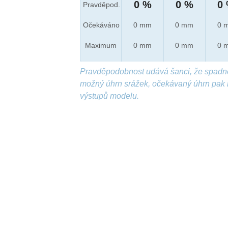
0 %
0 %
0
Pravděpod.
Očekáváno
0 mm
0 mm
0 
Maximum
0 mm
0 mm
0 
Pravděpodobnost udává šanci, že spadn
možný úhrn srážek, očekávaný úhrn pak 
výstupů modelu.