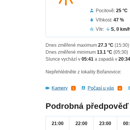
Pocitově:
25 °C
Vlhkost:
47 %
Vítr:
S, 0 km/
Dnes změřené maximum
27.3 °C
(15:30)
Dnes změřené minimum
13.1 °C
(05:30)
Slunce vychází v
05:41
a zapadá v
20:3
Nepřehlédněte z lokality Bořanovice:
Kamery
Počasí u vás
1
4
Podrobná předpověď 
21:00
22:00
23:00
00