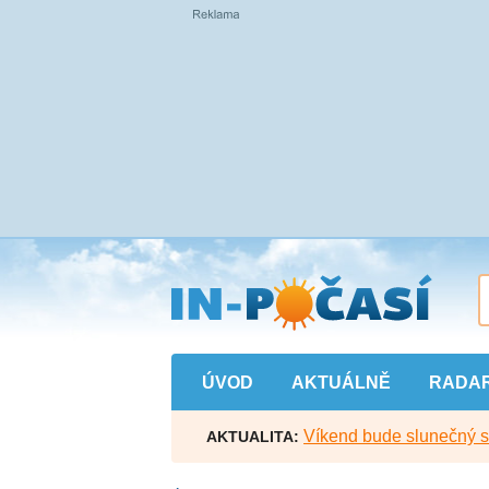
Přejít
na
hlavní
obsah
ÚVOD
AKTUÁLNĚ
RADA
Víkend bude slunečný s l
AKTUALITA: