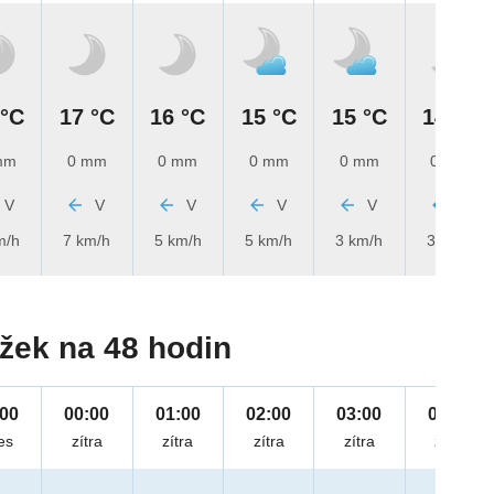
 °C
17 °C
16 °C
15 °C
15 °C
14 °C
mm
0 mm
0 mm
0 mm
0 mm
0 mm
V
V
V
V
V
V
m/h
7 km/h
5 km/h
5 km/h
3 km/h
3 km/h
žek na 48 hodin
:00
00:00
01:00
02:00
03:00
04:00
es
zítra
zítra
zítra
zítra
zítra