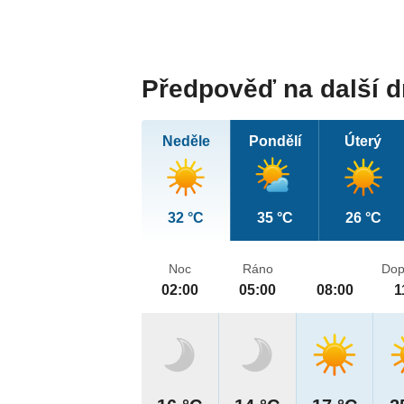
Předpověď na další 
Neděle
Pondělí
Úterý
32 °C
35 °C
26 °C
Noc
Ráno
Dop
02:00
05:00
08:00
1