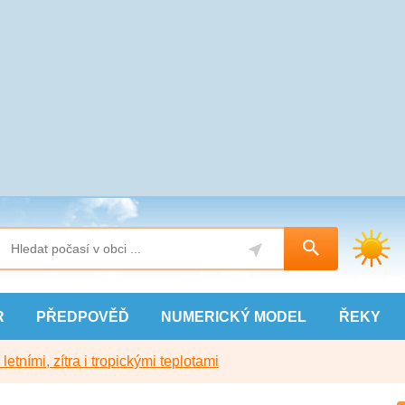
R
PŘEDPOVĚĎ
NUMERICKÝ
MODEL
ŘEKY
etními, zítra i tropickými teplotami