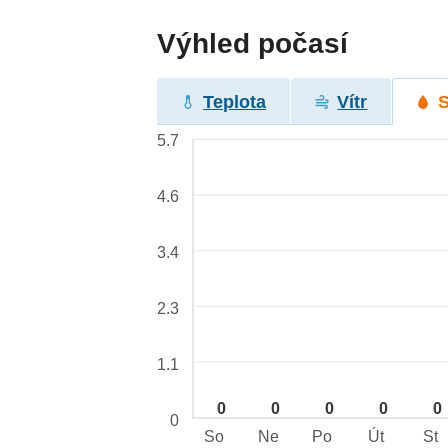
Výhled počasí
Teplota
Vítr
5.7
4.6
3.4
2.3
1.1
0
0
0
0
0
0
So
Ne
Po
Út
St