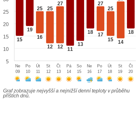
27
27
25
25
25
25
20
19
18
18
17
15
16
15
15
14
13
12
12
10
11
5
Ne
Po
Út
St
Čt
Pá
So
Ne
Po
Út
St
Čt
09
10
11
12
13
14
15
16
17
18
19
20
Graf zobrazuje nejvyšší a nejnižší denní teploty v průběhu
příštích dnů.