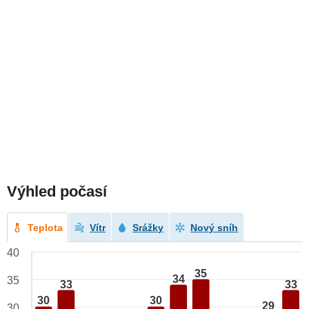
Výhled počasí
Teplota
Vítr
Srážky
Nový sníh
40
35
34
35
33
33
30
30
29
30