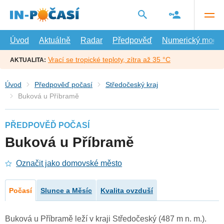
Přejít
na
hlavní
obsah
Úvod
Aktuálně
Radar
Předpověď
Numerický model
Vrací se tropické teploty, zítra až 35 °C
AKTUALITA:
Úvod
Předpověď počasí
Středočeský kraj
Buková u Příbramě
PŘEDPOVĚĎ POČASÍ
Buková u Příbramě
Označit jako domovské město
Počasí
Slunce a Měsíc
Kvalita ovzduší
Buková u Příbramě leží v kraji Středočeský (487 m n. m.).