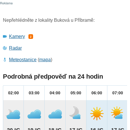
Nepřehlédněte z lokality Buková u Příbramě:
Kamery
2
Radar
Meteostanice
(
mapa
)
Podrobná předpověď na 24 hodin
02:00
03:00
04:00
05:00
06:00
07:00
20 °C
19 °C
18 °C
17 °C
16 °C
17 °C