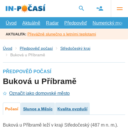
Přejít
na
hlavní
obsah
Úvod
Aktuálně
Radar
Předpověď
Numerický model
Převážně slunečno s letními teplotami
AKTUALITA:
Úvod
Předpověď počasí
Středočeský kraj
Buková u Příbramě
PŘEDPOVĚĎ POČASÍ
Buková u Příbramě
Označit jako domovské město
Počasí
Slunce a Měsíc
Kvalita ovzduší
Buková u Příbramě leží v kraji Středočeský (487 m n. m.).