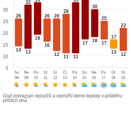
32
30
30
28
26
26
26
25
25
22
20
17
19
18
17
17
15
16
14
13
13
12
12
10
11
11
5
So
Ne
Po
Út
St
Čt
Pá
So
Ne
Po
Út
St
08
09
10
11
12
13
14
15
16
17
18
19
Graf zobrazuje nejvyšší a nejnižší denní teploty v průběhu
příštích dnů.