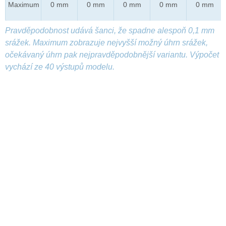
Maximum
0 mm
0 mm
0 mm
0 mm
0 mm
Pravděpodobnost udává šanci, že spadne alespoň 0,1 mm
srážek. Maximum zobrazuje nejvyšší možný úhrn srážek,
očekávaný úhrn pak nejpravděpodobnější variantu. Výpočet
vychází ze 40 výstupů modelu.