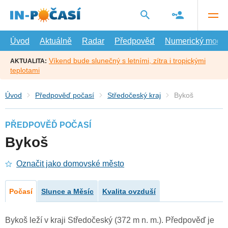
Přejít
na
hlavní
obsah
Úvod
Aktuálně
Radar
Předpověď
Numerický model
Víkend bude slunečný s letními, zítra i tropickými
AKTUALITA:
teplotami
Úvod
Předpověď počasí
Středočeský kraj
Bykoš
PŘEDPOVĚĎ POČASÍ
Bykoš
Označit jako domovské město
Počasí
Slunce a Měsíc
Kvalita ovzduší
Bykoš leží v kraji Středočeský (372 m n. m.). Předpověď je