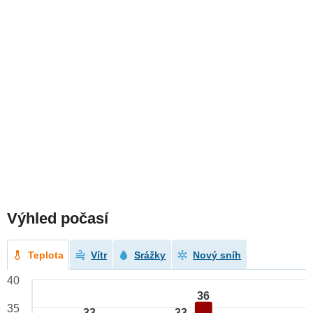
Výhled počasí
Teplota
Vítr
Srážky
Nový sníh
40
36
35
33
33