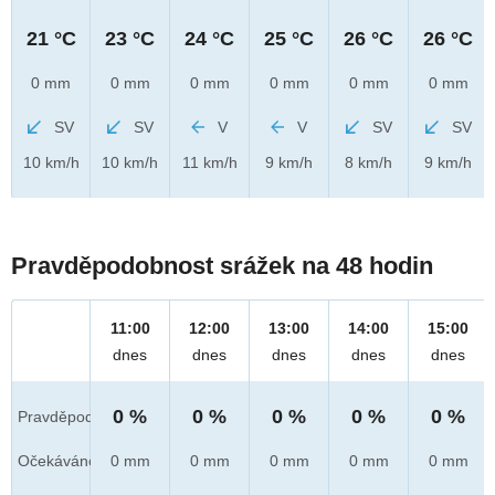
21 °C
23 °C
24 °C
25 °C
26 °C
26 °C
0 mm
0 mm
0 mm
0 mm
0 mm
0 mm
SV
SV
V
V
SV
SV
10 km/h
10 km/h
11 km/h
9 km/h
8 km/h
9 km/h
Pravděpodobnost srážek na 48 hodin
11:00
12:00
13:00
14:00
15:00
dnes
dnes
dnes
dnes
dnes
0 %
0 %
0 %
0 %
0 %
Pravděpod.
Očekáváno
0 mm
0 mm
0 mm
0 mm
0 mm