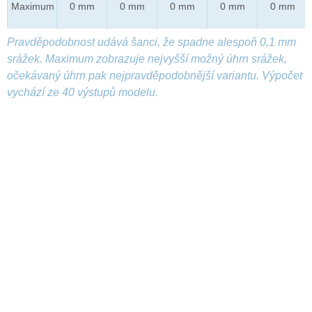
Maximum
0 mm
0 mm
0 mm
0 mm
0 mm
Pravděpodobnost udává šanci, že spadne alespoň 0,1 mm
srážek. Maximum zobrazuje nejvyšší možný úhrn srážek,
očekávaný úhrn pak nejpravděpodobnější variantu. Výpočet
vychází ze 40 výstupů modelu.