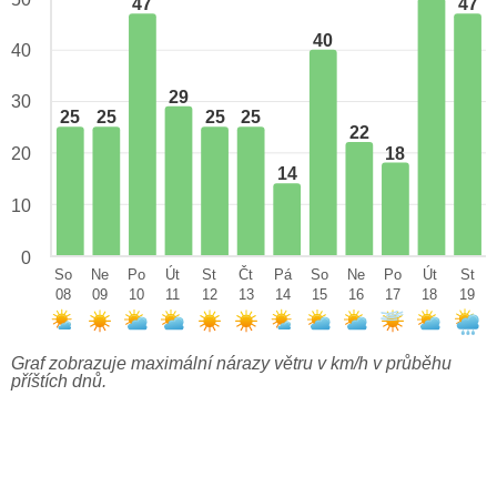
47
47
40
40
29
30
25
25
25
25
22
18
20
14
10
0
So
Ne
Po
Út
St
Čt
Pá
So
Ne
Po
Út
St
08
09
10
11
12
13
14
15
16
17
18
19
Graf zobrazuje maximální nárazy větru v km/h v průběhu
příštích dnů.