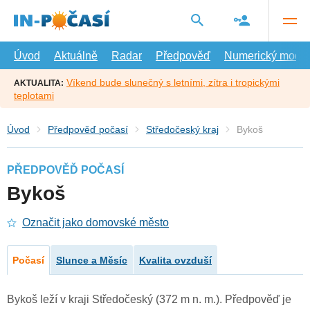
Přejít
na
hlavní
obsah
Úvod
Aktuálně
Radar
Předpověď
Numerický model
Víkend bude slunečný s letními, zítra i tropickými
AKTUALITA:
teplotami
Úvod
Předpověď počasí
Středočeský kraj
Bykoš
PŘEDPOVĚĎ POČASÍ
Bykoš
Označit jako domovské město
Počasí
Slunce a Měsíc
Kvalita ovzduší
Bykoš leží v kraji Středočeský (372 m n. m.). Předpověď je