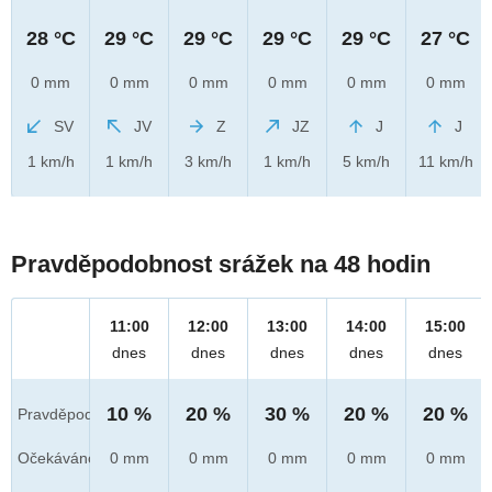
28 °C
29 °C
29 °C
29 °C
29 °C
27 °C
0 mm
0 mm
0 mm
0 mm
0 mm
0 mm
SV
JV
Z
JZ
J
J
1 km/h
1 km/h
3 km/h
1 km/h
5 km/h
11 km/h
Pravděpodobnost srážek na 48 hodin
11:00
12:00
13:00
14:00
15:00
dnes
dnes
dnes
dnes
dnes
10 %
20 %
30 %
20 %
20 %
Pravděpod.
Očekáváno
0 mm
0 mm
0 mm
0 mm
0 mm