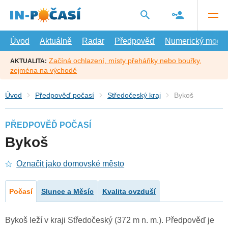
Přejít
na
hlavní
obsah
Úvod
Aktuálně
Radar
Předpověď
Numerický model
Začíná ochlazení, místy přeháňky nebo bouřky,
AKTUALITA:
zejména na východě
Úvod
Předpověď počasí
Středočeský kraj
Bykoš
PŘEDPOVĚĎ POČASÍ
Bykoš
Označit jako domovské město
Počasí
Slunce a Měsíc
Kvalita ovzduší
Bykoš leží v kraji Středočeský (372 m n. m.). Předpověď je