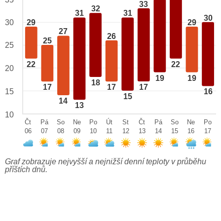
33
32
31
31
30
29
29
30
27
26
25
25
22
22
20
19
19
18
17
17
17
15
16
15
14
13
10
Čt
Pá
So
Ne
Po
Út
St
Čt
Pá
So
Ne
Po
06
07
08
09
10
11
12
13
14
15
16
17
Graf zobrazuje nejvyšší a nejnižší denní teploty v průběhu
příštích dnů.