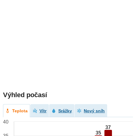
Výhled počasí
Teplota
Vítr
Srážky
Nový sníh
40
37
35
35