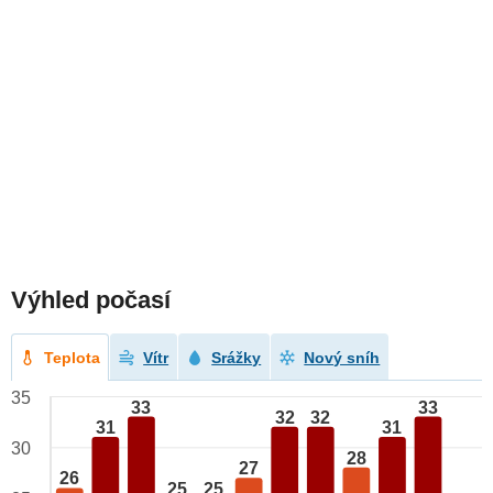
Výhled počasí
Teplota
Vítr
Srážky
Nový sníh
35
33
33
32
32
31
31
30
28
27
26
25
25