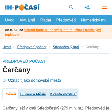
Přejít
na
hlavní
obsah
Úvod
Aktuálně
Radar
Předpověď
Numerický model
Víkend bude slunečný s letními, zítra i tropickými
AKTUALITA:
teplotami
Úvod
Předpověď počasí
Středočeský kraj
Čerčany
PŘEDPOVĚĎ POČASÍ
Čerčany
Označit jako domovské město
Počasí
Slunce a Měsíc
Kvalita ovzduší
Čerčany leží v kraji Středočeský (279 m n. m.). Předpověď je