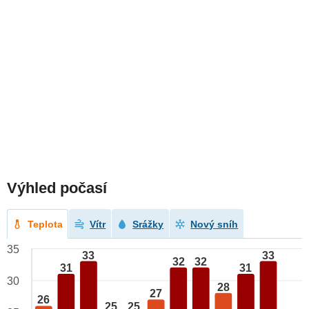
Výhled počasí
Teplota
Vítr
Srážky
Nový sníh
35
33
33
32
32
31
31
30
28
27
26
25
25