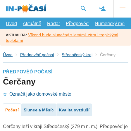
Přejít
na
hlavní
obsah
Úvod
Aktuálně
Radar
Předpověď
Numerický model
Víkend bude slunečný s letními, zítra i tropickými
AKTUALITA:
teplotami
Úvod
Předpověď počasí
Středočeský kraj
Čerčany
PŘEDPOVĚĎ POČASÍ
Čerčany
Označit jako domovské město
Počasí
Slunce a Měsíc
Kvalita ovzduší
Čerčany leží v kraji Středočeský (279 m n. m.). Předpověď je