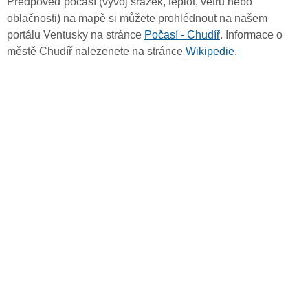
Předpověď počasí (vývoj srážek, teplot, větru nebo
oblačnosti) na mapě si můžete prohlédnout na našem
portálu Ventusky na stránce
Počasí - Chudíř
. Informace o
městě Chudíř nalezenete na stránce
Wikipedie
.