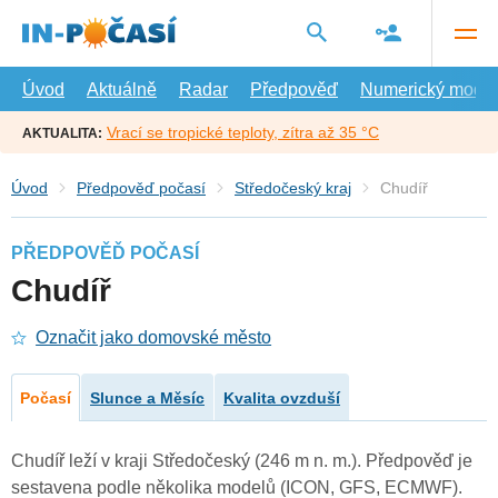
Přejít
na
hlavní
obsah
Úvod
Aktuálně
Radar
Předpověď
Numerický model
Vrací se tropické teploty, zítra až 35 °C
AKTUALITA:
Úvod
Předpověď počasí
Středočeský kraj
Chudíř
PŘEDPOVĚĎ POČASÍ
Chudíř
Označit jako domovské město
Počasí
Slunce a Měsíc
Kvalita ovzduší
Chudíř leží v kraji Středočeský (246 m n. m.). Předpověď je
sestavena podle několika modelů (ICON, GFS, ECMWF).