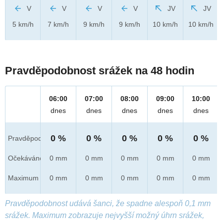
V
V
V
V
JV
JV
5 km/h
7 km/h
9 km/h
9 km/h
10 km/h
10 km/h
Pravděpodobnost srážek na 48 hodin
06:00
07:00
08:00
09:00
10:00
dnes
dnes
dnes
dnes
dnes
0 %
0 %
0 %
0 %
0 %
Pravděpod.
Očekáváno
0 mm
0 mm
0 mm
0 mm
0 mm
Maximum
0 mm
0 mm
0 mm
0 mm
0 mm
Pravděpodobnost udává šanci, že spadne alespoň 0,1 mm
srážek. Maximum zobrazuje nejvyšší možný úhrn srážek,