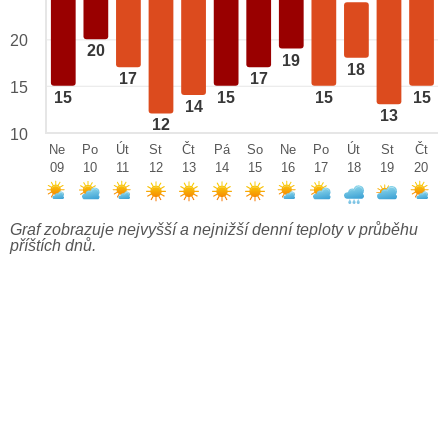
20
20
19
18
17
17
15
15
15
15
15
14
13
12
10
Ne
Po
Út
St
Čt
Pá
So
Ne
Po
Út
St
Čt
09
10
11
12
13
14
15
16
17
18
19
20
Graf zobrazuje nejvyšší a nejnižší denní teploty v průběhu
příštích dnů.