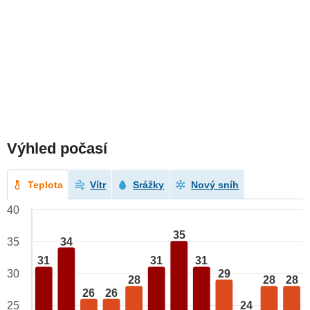
Výhled počasí
Teplota
Vítr
Srážky
Nový sníh
40
35
34
35
31
31
31
29
30
28
28
28
26
26
25
24