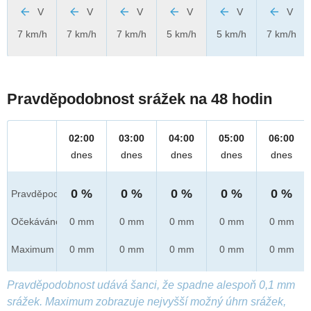
V
V
V
V
V
V
7 km/h
7 km/h
7 km/h
5 km/h
5 km/h
7 km/h
Pravděpodobnost srážek na 48 hodin
02:00
03:00
04:00
05:00
06:00
dnes
dnes
dnes
dnes
dnes
0 %
0 %
0 %
0 %
0 %
Pravděpod.
Očekáváno
0 mm
0 mm
0 mm
0 mm
0 mm
Maximum
0 mm
0 mm
0 mm
0 mm
0 mm
Pravděpodobnost udává šanci, že spadne alespoň 0,1 mm
srážek. Maximum zobrazuje nejvyšší možný úhrn srážek,