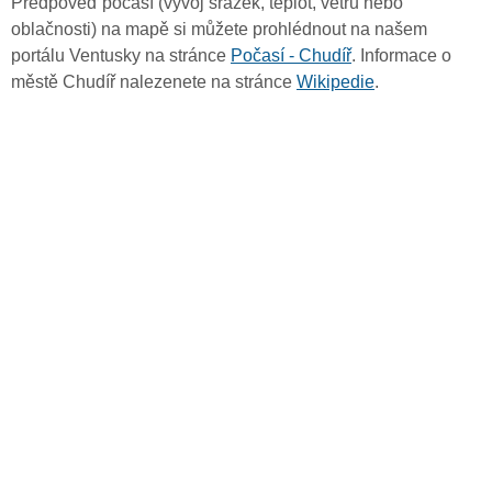
Předpověď počasí (vývoj srážek, teplot, větru nebo
oblačnosti) na mapě si můžete prohlédnout na našem
portálu Ventusky na stránce
Počasí - Chudíř
. Informace o
městě Chudíř nalezenete na stránce
Wikipedie
.