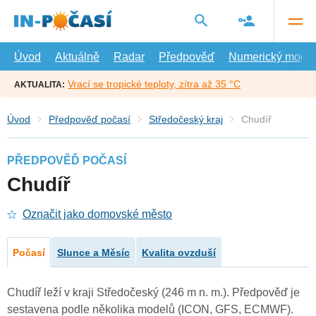
Přejít
na
hlavní
obsah
Úvod
Aktuálně
Radar
Předpověď
Numerický model
Vrací se tropické teploty, zítra až 35 °C
AKTUALITA:
Úvod
Předpověď počasí
Středočeský kraj
Chudíř
PŘEDPOVĚĎ POČASÍ
Chudíř
Označit jako domovské město
Počasí
Slunce a Měsíc
Kvalita ovzduší
Chudíř leží v kraji Středočeský (246 m n. m.). Předpověď je
sestavena podle několika modelů (ICON, GFS, ECMWF).