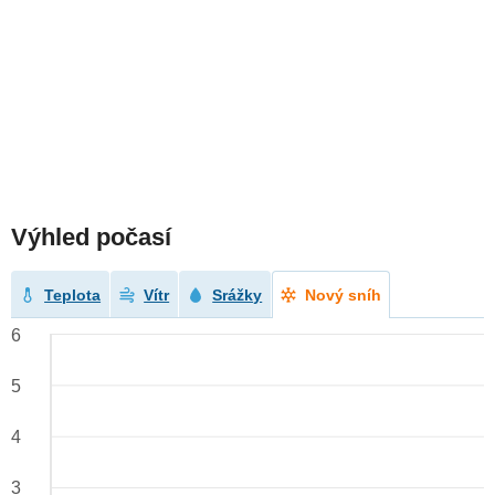
Výhled počasí
Teplota
Vítr
Srážky
Nový sníh
6
5
4
3