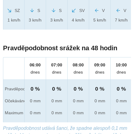
SZ
S
S
SV
V
V
1 km/h
3 km/h
3 km/h
4 km/h
5 km/h
7 km/h
Pravděpodobnost srážek na 48 hodin
06:00
07:00
08:00
09:00
10:00
dnes
dnes
dnes
dnes
dnes
0 %
0 %
0 %
0 %
0 %
Pravděpod.
Očekáváno
0 mm
0 mm
0 mm
0 mm
0 mm
Maximum
0 mm
0 mm
0 mm
0 mm
0 mm
Pravděpodobnost udává šanci, že spadne alespoň 0,1 mm