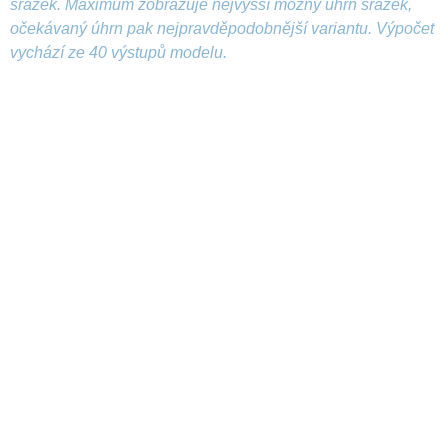
srážek. Maximum zobrazuje nejvyšší možný úhrn srážek,
očekávaný úhrn pak nejpravděpodobnější variantu. Výpočet
vychází ze 40 výstupů modelu.