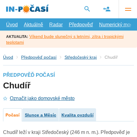
Přejít
na
hlavní
obsah
Úvod
Aktuálně
Radar
Předpověď
Numerický model
Víkend bude slunečný s letními, zítra i tropickými
AKTUALITA:
teplotami
Úvod
Předpověď počasí
Středočeský kraj
Chudíř
PŘEDPOVĚĎ POČASÍ
Chudíř
Označit jako domovské město
Počasí
Slunce a Měsíc
Kvalita ovzduší
Chudíř leží v kraji Středočeský (246 m n. m.). Předpověď je