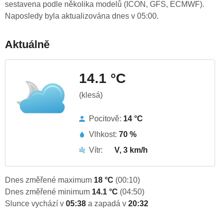
sestavena podle několika modelů (ICON, GFS, ECMWF).
Naposledy byla aktualizována dnes v 05:00.
Aktuálně
14.1 °C
(klesá)
Pocitově:
14 °C
Vlhkost:
70 %
Vítr:
V, 3 km/h
Dnes změřené maximum
18 °C
(00:10)
Dnes změřené minimum
14.1 °C
(04:50)
Slunce vychází v
05:38
a zapadá v
20:32