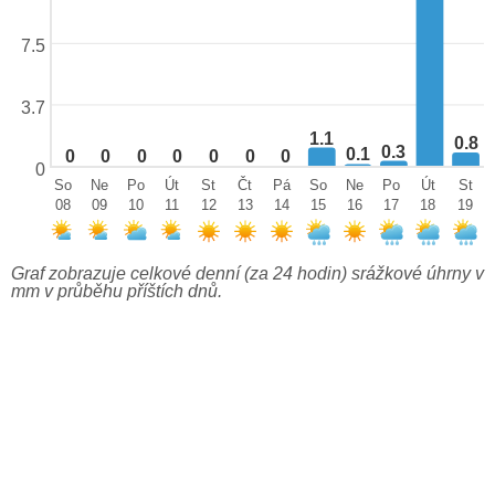
7.5
3.7
1.1
0.8
0.3
0.1
0
0
0
0
0
0
0
0
So
Ne
Po
Út
St
Čt
Pá
So
Ne
Po
Út
St
08
09
10
11
12
13
14
15
16
17
18
19
Graf zobrazuje celkové denní (za 24 hodin) srážkové úhrny v
mm v průběhu příštích dnů.