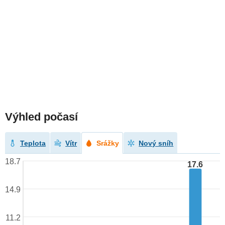
Výhled počasí
Teplota
Vítr
Srážky
Nový sníh
18.7
17.6
14.9
11.2