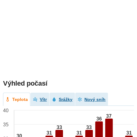
Výhled počasí
Teplota
Vítr
Srážky
Nový sníh
40
37
36
35
33
33
31
31
31
30