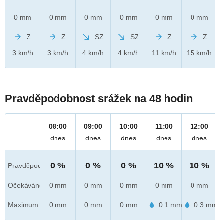
0 mm
0 mm
0 mm
0 mm
0 mm
0 mm
Z
Z
SZ
SZ
Z
Z
3 km/h
3 km/h
4 km/h
4 km/h
11 km/h
15 km/h
Pravděpodobnost srážek na 48 hodin
08:00
09:00
10:00
11:00
12:00
dnes
dnes
dnes
dnes
dnes
0 %
0 %
0 %
10 %
10 %
Pravděpod.
Očekáváno
0 mm
0 mm
0 mm
0 mm
0 mm
Maximum
0 mm
0 mm
0 mm
0.1 mm
0.3 mm