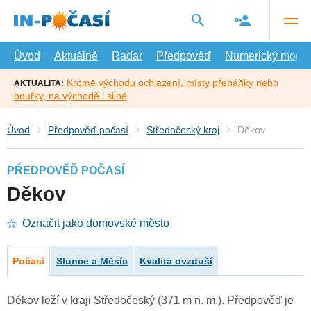
Přejít
na
hlavní
obsah
Úvod
Aktuálně
Radar
Předpověď
Numerický model
Kromě východu ochlazení, místy přeháňky nebo
AKTUALITA:
bouřky, na východě i silné
Úvod
Předpověď počasí
Středočeský kraj
Děkov
PŘEDPOVĚĎ POČASÍ
Děkov
Označit jako domovské město
Počasí
Slunce a Měsíc
Kvalita ovzduší
Děkov leží v kraji Středočeský (371 m n. m.). Předpověď je