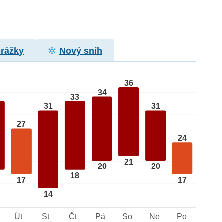
Srážky
Nový sníh
36
34
33
31
31
27
24
21
20
20
18
17
17
14
Út
St
Čt
Pá
So
Ne
Po