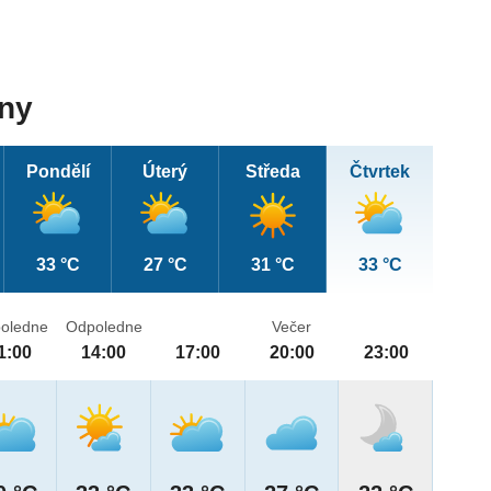
dny
Pondělí
Úterý
Středa
Čtvrtek
33 °C
27 °C
31 °C
33 °C
oledne
Odpoledne
Večer
1:00
14:00
17:00
20:00
23:00