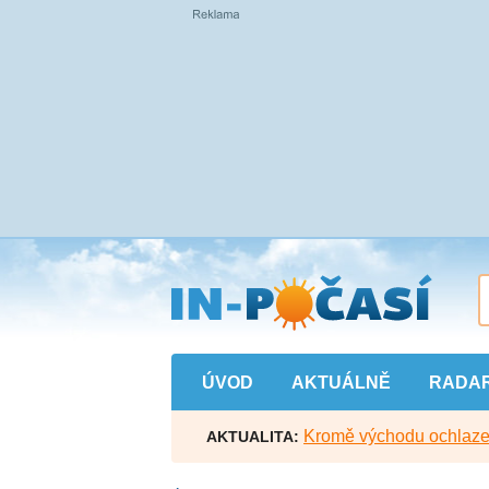
Přejít
na
hlavní
obsah
ÚVOD
AKTUÁLNĚ
RADA
Kromě východu ochlazen
AKTUALITA: