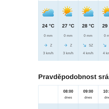
24 °C
27 °C
28 °C
29
0 mm
0 mm
0 mm
0 
Z
Z
SZ
3 km/h
3 km/h
4 km/h
4 k
Pravděpodobnost srá
08:00
09:00
10
dnes
dnes
dn