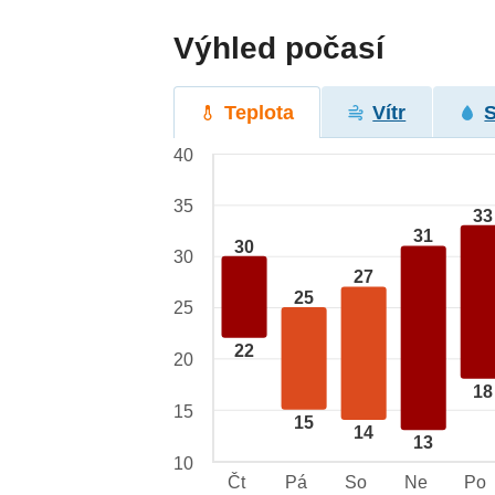
Výhled počasí
Teplota
Vítr
40
35
33
31
30
30
27
25
25
22
20
18
15
15
14
13
10
Čt
Pá
So
Ne
Po