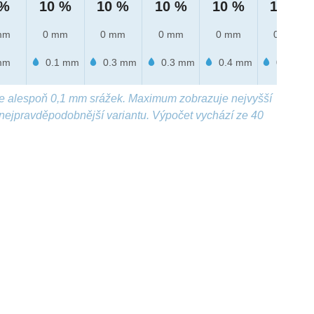
 %
10 %
10 %
10 %
10 %
10 %
mm
0 mm
0 mm
0 mm
0 mm
0 mm
mm
0.1 mm
0.3 mm
0.3 mm
0.4 mm
0.2 mm
e alespoň 0,1 mm srážek. Maximum zobrazuje nejvyšší
nejpravděpodobnější variantu. Výpočet vychází ze 40