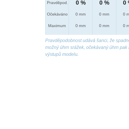
0 %
0 %
0
Pravděpod.
Očekáváno
0 mm
0 mm
0 
Maximum
0 mm
0 mm
0 
Pravděpodobnost udává šanci, že spadn
možný úhrn srážek, očekávaný úhrn pak 
výstupů modelu.