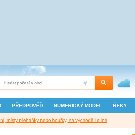
R
PŘEDPOVĚĎ
NUMERICKÝ
MODEL
ŘEKY
í, místy přeháňky nebo bouřky, na východě i silné