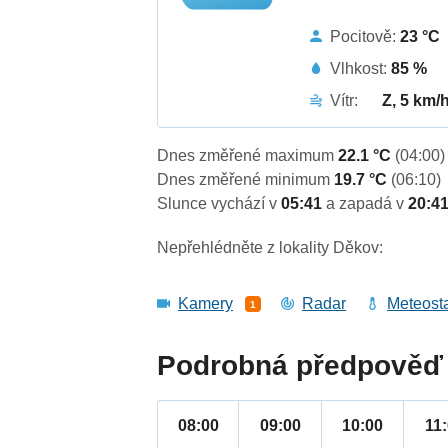
Pocitově:
23 °C
Vlhkost:
85 %
Vítr:
Z, 5 km/
Dnes změřené maximum
22.1 °C
(04:00)
Dnes změřené minimum
19.7 °C
(06:10)
Slunce vychází v
05:41
a zapadá v
20:4
Nepřehlédněte z lokality Děkov:
Kamery
Radar
Meteost
1
Podrobná předpověď 
08:00
09:00
10:00
11