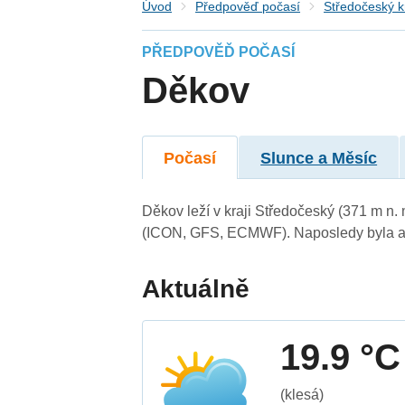
Úvod
Předpověď počasí
Středočeský k
PŘEDPOVĚĎ POČASÍ
Děkov
Počasí
Slunce a Měsíc
Děkov leží v kraji Středočeský (371 m n
(ICON, GFS, ECMWF). Naposledy byla ak
Aktuálně
19.9 °C
(klesá)