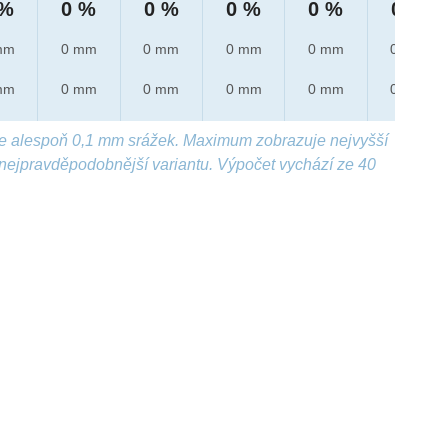
 %
0 %
0 %
0 %
0 %
0 %
mm
0 mm
0 mm
0 mm
0 mm
0 mm
mm
0 mm
0 mm
0 mm
0 mm
0 mm
e alespoň 0,1 mm srážek. Maximum zobrazuje nejvyšší
nejpravděpodobnější variantu. Výpočet vychází ze 40