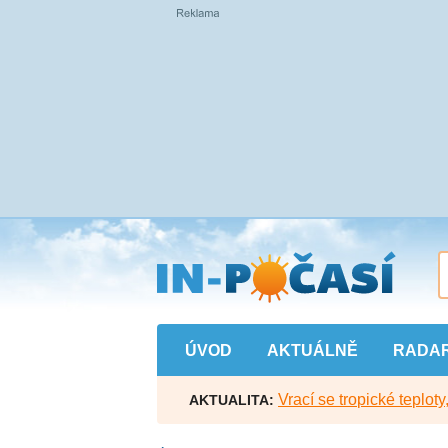
Přejít
na
hlavní
obsah
ÚVOD
AKTUÁLNĚ
RADA
Vrací se tropické teploty
AKTUALITA: