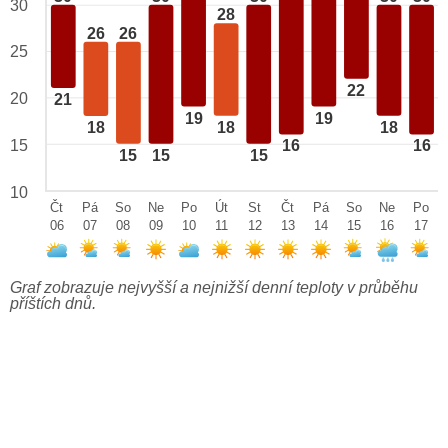
30
28
26
26
25
22
20
21
19
19
18
18
18
15
16
16
15
15
15
10
Čt
Pá
So
Ne
Po
Út
St
Čt
Pá
So
Ne
Po
06
07
08
09
10
11
12
13
14
15
16
17
Graf zobrazuje nejvyšší a nejnižší denní teploty v průběhu
příštích dnů.