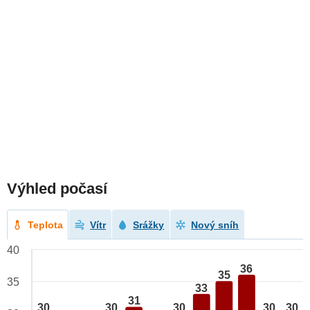
Výhled počasí
Teplota
Vítr
Srážky
Nový sníh
40
36
35
35
33
31
30
30
30
30
30