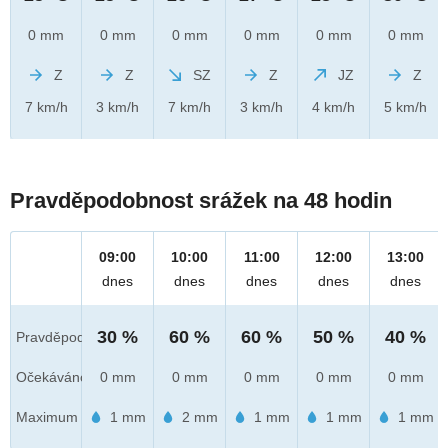
0 mm
0 mm
0 mm
0 mm
0 mm
0 mm
Z
Z
SZ
Z
JZ
Z
7 km/h
3 km/h
7 km/h
3 km/h
4 km/h
5 km/h
Pravděpodobnost srážek na 48 hodin
09:00
10:00
11:00
12:00
13:00
dnes
dnes
dnes
dnes
dnes
30 %
60 %
60 %
50 %
40 %
Pravděpod.
Očekáváno
0 mm
0 mm
0 mm
0 mm
0 mm
Maximum
1 mm
2 mm
1 mm
1 mm
1 mm