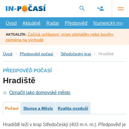
Přejít
na
hlavní
obsah
Úvod
Aktuálně
Radar
Předpověď
Numerický model
Začíná ochlazení, místy přeháňky nebo bouřky,
AKTUALITA:
zejména na východě
Úvod
Předpověď počasí
Středočeský kraj
Hradiště
PŘEDPOVĚĎ POČASÍ
Hradiště
Označit jako domovské město
Počasí
Slunce a Měsíc
Kvalita ovzduší
Hradiště leží v kraji Středočeský (403 m n. m.). Předpověď je