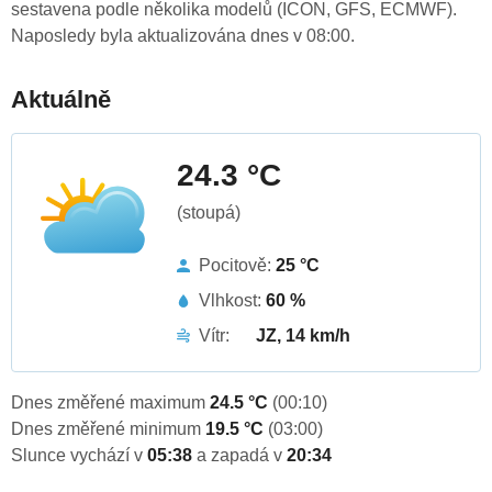
sestavena podle několika modelů (ICON, GFS, ECMWF).
Naposledy byla aktualizována dnes v 08:00.
Aktuálně
24.3 °C
(stoupá)
Pocitově:
25 °C
Vlhkost:
60 %
Vítr:
JZ, 14 km/h
Dnes změřené maximum
24.5 °C
(00:10)
Dnes změřené minimum
19.5 °C
(03:00)
Slunce vychází v
05:38
a zapadá v
20:34