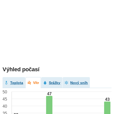
Výhled počasí
Teplota
Vítr
Srážky
Nový sníh
50
47
45
43
40
35