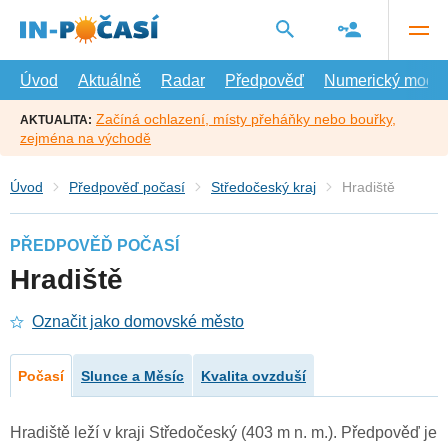
Přejít
na
hlavní
obsah
Úvod
Aktuálně
Radar
Předpověď
Numerický model
Začíná ochlazení, místy přeháňky nebo bouřky,
AKTUALITA:
zejména na východě
Úvod
Předpověď počasí
Středočeský kraj
Hradiště
PŘEDPOVĚĎ POČASÍ
Hradiště
Označit jako domovské město
Počasí
Slunce a Měsíc
Kvalita ovzduší
Hradiště leží v kraji Středočeský (403 m n. m.). Předpověď je