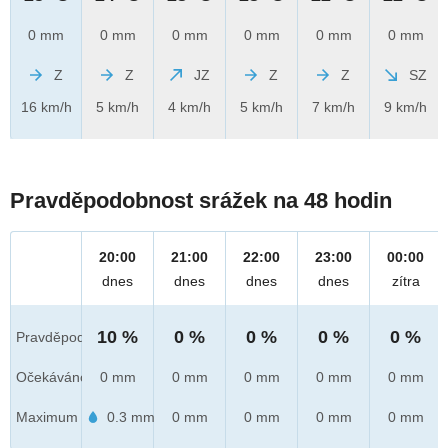
0 mm
0 mm
0 mm
0 mm
0 mm
0 mm
Z
Z
JZ
Z
Z
SZ
16 km/h
5 km/h
4 km/h
5 km/h
7 km/h
9 km/h
Pravděpodobnost srážek na 48 hodin
20:00
21:00
22:00
23:00
00:00
dnes
dnes
dnes
dnes
zítra
10 %
0 %
0 %
0 %
0 %
Pravděpod.
Očekáváno
0 mm
0 mm
0 mm
0 mm
0 mm
Maximum
0.3 mm
0 mm
0 mm
0 mm
0 mm