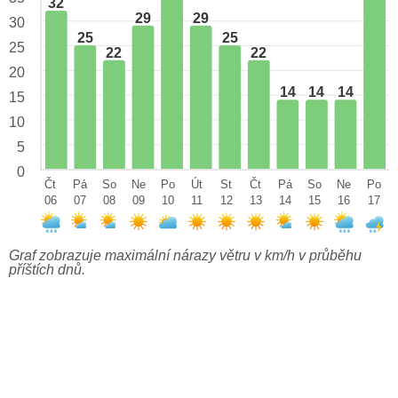
32
29
29
30
25
25
25
22
22
20
14
14
14
15
10
5
0
Čt
Pá
So
Ne
Po
Út
St
Čt
Pá
So
Ne
Po
06
07
08
09
10
11
12
13
14
15
16
17
Graf zobrazuje maximální nárazy větru v km/h v průběhu
příštích dnů.