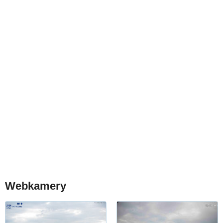
Webkamery