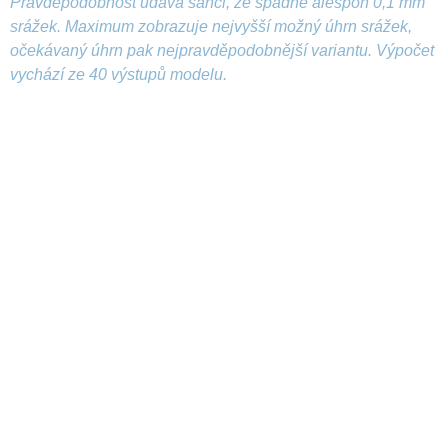
Pravděpodobnost udává šanci, že spadne alespoň 0,1 mm
srážek. Maximum zobrazuje nejvyšší možný úhrn srážek,
očekávaný úhrn pak nejpravděpodobnější variantu. Výpočet
vychází ze 40 výstupů modelu.