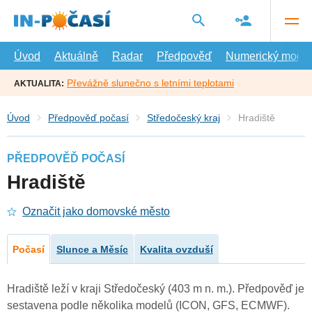
Přejít
na
hlavní
obsah
Úvod
Aktuálně
Radar
Předpověď
Numerický model
Převážně slunečno s letními teplotami
AKTUALITA:
Úvod
Předpověď počasí
Středočeský kraj
Hradiště
PŘEDPOVĚĎ POČASÍ
Hradiště
Označit jako domovské město
Počasí
Slunce a Měsíc
Kvalita ovzduší
Hradiště leží v kraji Středočeský (403 m n. m.). Předpověď je
sestavena podle několika modelů (ICON, GFS, ECMWF).