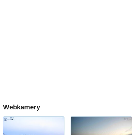
Webkamery