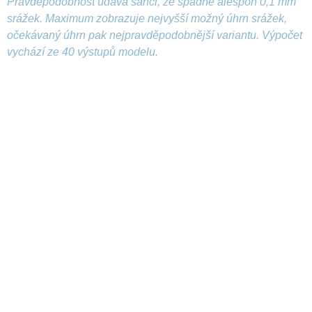
Pravděpodobnost udává šanci, že spadne alespoň 0,1 mm
srážek. Maximum zobrazuje nejvyšší možný úhrn srážek,
očekávaný úhrn pak nejpravděpodobnější variantu. Výpočet
vychází ze 40 výstupů modelu.