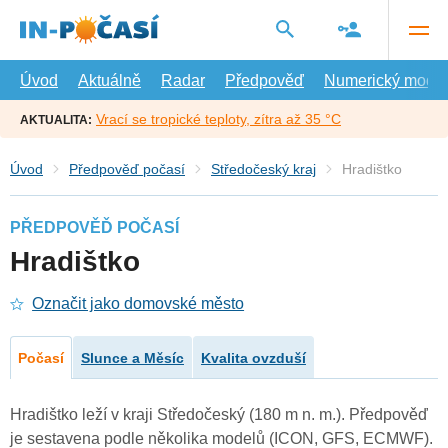
Přejít
na
hlavní
obsah
Úvod
Aktuálně
Radar
Předpověď
Numerický model
Vrací se tropické teploty, zítra až 35 °C
AKTUALITA:
Úvod
Předpověď počasí
Středočeský kraj
Hradištko
PŘEDPOVĚĎ POČASÍ
Hradištko
Označit jako domovské město
Počasí
Slunce a Měsíc
Kvalita ovzduší
Hradištko leží v kraji Středočeský (180 m n. m.). Předpověď
je sestavena podle několika modelů (ICON, GFS, ECMWF).