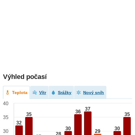
Výhled počasí
Teplota
Vítr
Srážky
Nový sníh
40
37
36
35
35
35
32
30
30
29
30
28