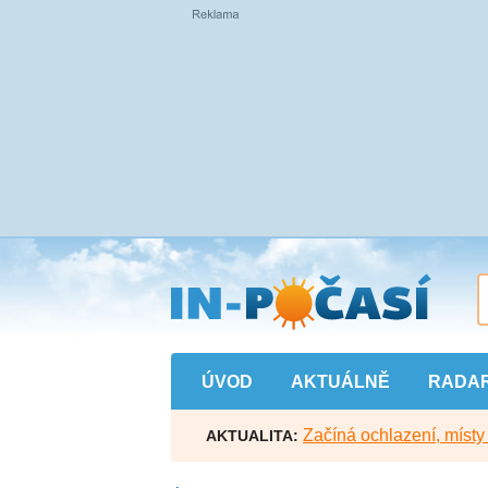
Přejít
na
hlavní
obsah
ÚVOD
AKTUÁLNĚ
RADA
Začíná ochlazení, míst
AKTUALITA: