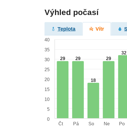
Výhled počasí
Teplota
Vítr
40
35
32
29
29
29
30
25
20
18
15
10
5
0
Čt
Pá
So
Ne
Po