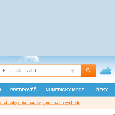
R
PŘEDPOVĚĎ
NUMERICKÝ
MODEL
ŘEKY
y přeháňky nebo bouřky, zejména na východě