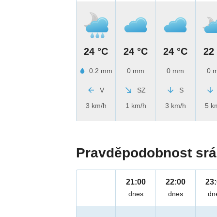
24 °C
24 °C
24 °C
22
0.2 mm
0 mm
0 mm
0 
V
SZ
S
3 km/h
1 km/h
3 km/h
5 k
Pravděpodobnost srá
21:00
22:00
23
dnes
dnes
dn