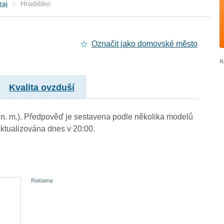
raj
Hradištko
Označit jako domovské město
Kvalita ovzduší
m n. m.). Předpověď je sestavena podle několika modelů
tualizována dnes v 20:00.