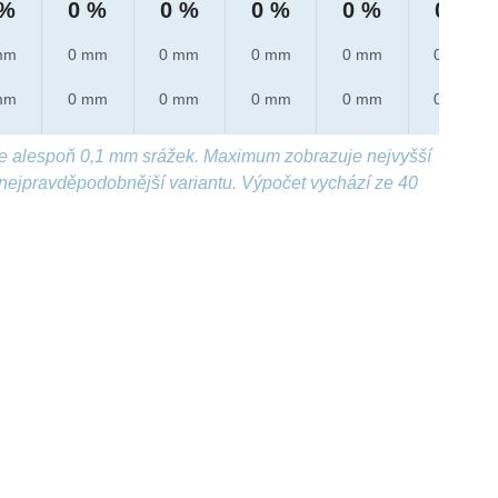
 %
0 %
0 %
0 %
0 %
0 %
mm
0 mm
0 mm
0 mm
0 mm
0 mm
mm
0 mm
0 mm
0 mm
0 mm
0 mm
e alespoň 0,1 mm srážek. Maximum zobrazuje nejvyšší
nejpravděpodobnější variantu. Výpočet vychází ze 40