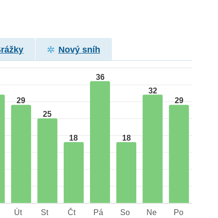
Srážky
Nový sníh
36
32
29
29
25
18
18
Út
St
Čt
Pá
So
Ne
Po