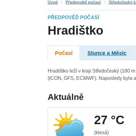
Úvod
Předpověď počasí
Středočeský k
PŘEDPOVĚĎ POČASÍ
Hradištko
Počasí
Slunce a Měsíc
Hradištko leží v kraji Středočeský (180 
(ICON, GFS, ECMWF). Naposledy byla ak
Aktuálně
27 °C
(klesá)