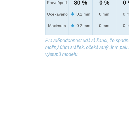
80 %
0 %
0
Pravděpod.
Očekáváno
0.2 mm
0 mm
0 
Maximum
0.2 mm
0 mm
0 
Pravděpodobnost udává šanci, že spadn
možný úhrn srážek, očekávaný úhrn pak 
výstupů modelu.