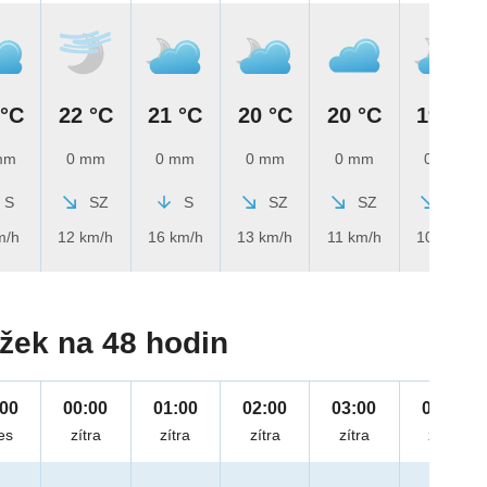
 °C
22 °C
21 °C
20 °C
20 °C
19 °C
mm
0 mm
0 mm
0 mm
0 mm
0 mm
S
SZ
S
SZ
SZ
SZ
m/h
12 km/h
16 km/h
13 km/h
11 km/h
10 km/h
žek na 48 hodin
:00
00:00
01:00
02:00
03:00
04:00
es
zítra
zítra
zítra
zítra
zítra