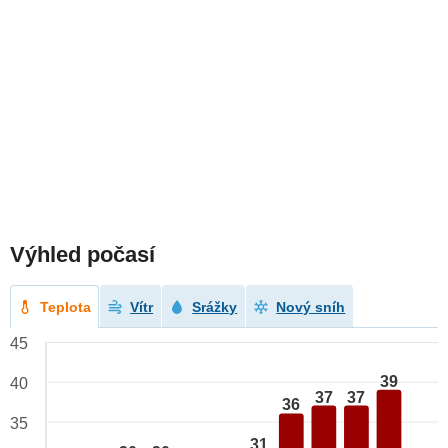
Výhled počasí
Teplota
Vítr
Srážky
Nový sníh
45
39
40
37
37
36
35
31