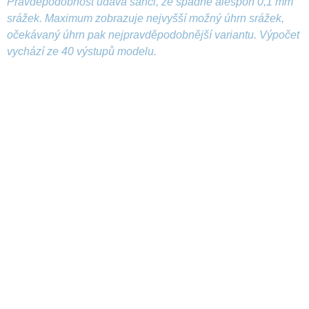
Pravděpodobnost udává šanci, že spadne alespoň 0,1 mm
srážek. Maximum zobrazuje nejvyšší možný úhrn srážek,
očekávaný úhrn pak nejpravděpodobnější variantu. Výpočet
vychází ze 40 výstupů modelu.