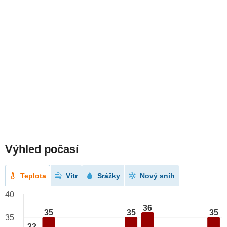
Výhled počasí
Teplota
Vítr
Srážky
Nový sníh
40
36
35
35
35
35