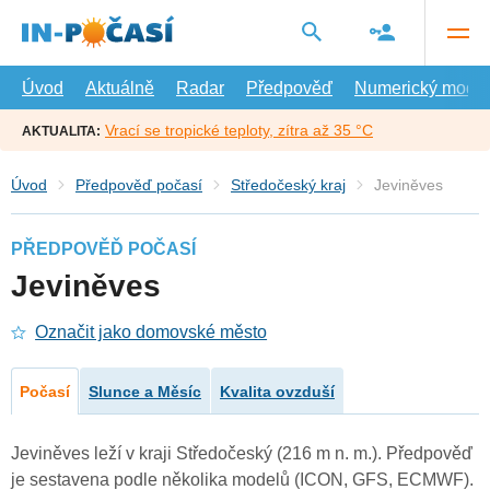
Přejít
na
hlavní
obsah
Úvod
Aktuálně
Radar
Předpověď
Numerický model
Vrací se tropické teploty, zítra až 35 °C
AKTUALITA:
Úvod
Předpověď počasí
Středočeský kraj
Jeviněves
PŘEDPOVĚĎ POČASÍ
Jeviněves
Označit jako domovské město
Počasí
Slunce a Měsíc
Kvalita ovzduší
Jeviněves leží v kraji Středočeský (216 m n. m.). Předpověď
je sestavena podle několika modelů (ICON, GFS, ECMWF).