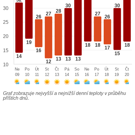
32
30
30
30
28
27
27
26
26
25
20
19
18
18
18
17
15
16
15
14
13
13
13
12
10
Ne
Po
Út
St
Čt
Pá
So
Ne
Po
Út
St
Čt
09
10
11
12
13
14
15
16
17
18
19
20
Graf zobrazuje nejvyšší a nejnižší denní teploty v průběhu
příštích dnů.