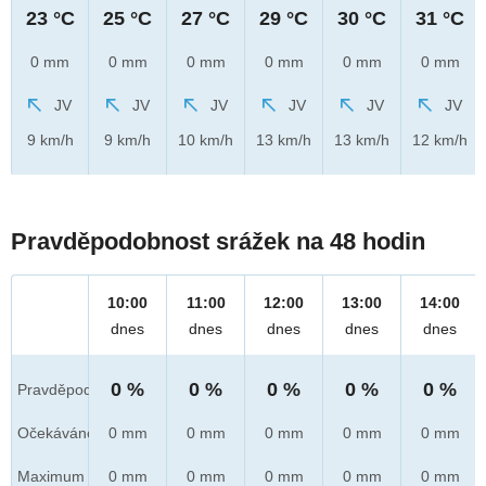
23 °C
25 °C
27 °C
29 °C
30 °C
31 °C
0 mm
0 mm
0 mm
0 mm
0 mm
0 mm
JV
JV
JV
JV
JV
JV
9 km/h
9 km/h
10 km/h
13 km/h
13 km/h
12 km/h
Pravděpodobnost srážek na 48 hodin
10:00
11:00
12:00
13:00
14:00
dnes
dnes
dnes
dnes
dnes
0 %
0 %
0 %
0 %
0 %
Pravděpod.
Očekáváno
0 mm
0 mm
0 mm
0 mm
0 mm
Maximum
0 mm
0 mm
0 mm
0 mm
0 mm