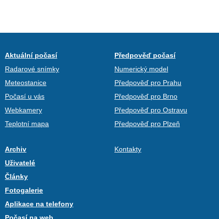
Aktuální počasí
Předpověď počasí
Radarové snímky
Numerický model
Meteostanice
Předpověď pro Prahu
Počasí u vás
Předpověď pro Brno
Webkamery
Předpověď pro Ostravu
Teplotní mapa
Předpověď pro Plzeň
Archiv
Kontakty
Uživatelé
Články
Fotogalerie
Aplikace na telefony
Počasí na web