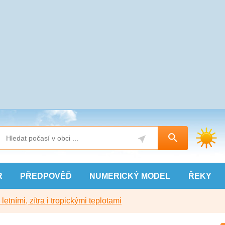
R
PŘEDPOVĚĎ
NUMERICKÝ
MODEL
ŘEKY
etními, zítra i tropickými teplotami