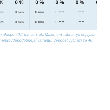
 %
0 %
0 %
0 %
0 %
0 %
mm
0 mm
0 mm
0 mm
0 mm
0 mm
mm
0 mm
0 mm
0 mm
0 mm
0 mm
e alespoň 0,1 mm srážek. Maximum zobrazuje nejvyšší
nejpravděpodobnější variantu. Výpočet vychází ze 40