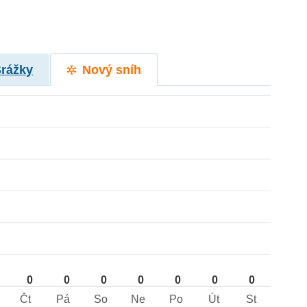
Srážky
Nový sníh
0
0
0
0
0
0
0
Čt
Pá
So
Ne
Po
Út
St