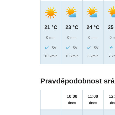
21 °C
23 °C
24 °C
25
0 mm
0 mm
0 mm
0 
SV
SV
SV
10 km/h
10 km/h
8 km/h
7 k
Pravděpodobnost srá
10:00
11:00
12
dnes
dnes
dn