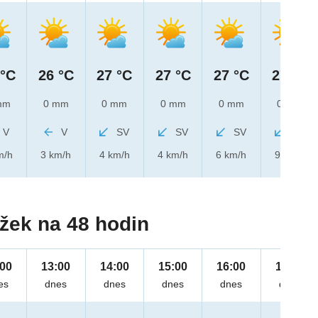
 °C
26 °C
27 °C
27 °C
27 °C
27 °C
mm
0 mm
0 mm
0 mm
0 mm
0 mm
V
V
SV
SV
SV
SV
m/h
3 km/h
4 km/h
4 km/h
6 km/h
9 km/h
žek na 48 hodin
:00
13:00
14:00
15:00
16:00
17:00
es
dnes
dnes
dnes
dnes
dnes