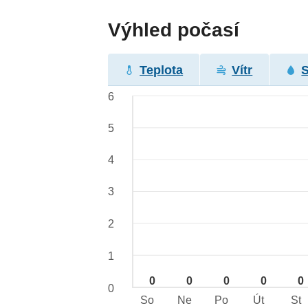
Výhled počasí
Teplota
Vítr
6
5
4
3
2
1
0
0
0
0
0
0
So
Ne
Po
Út
St