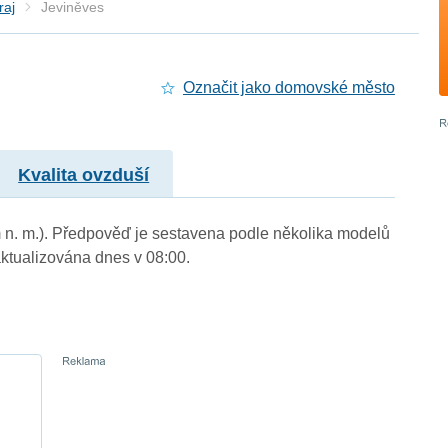
raj
Jeviněves
Označit jako domovské město
Kvalita ovzduší
m n. m.). Předpověď je sestavena podle několika modelů
tualizována dnes v 08:00.