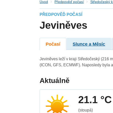
Úvod
Předpověď počasí
Středočeský k
PŘEDPOVĚĎ POČASÍ
Jeviněves
Počasí
Slunce a Měsíc
Jeviněves leží v kraji Středočeský (216 
(ICON, GFS, ECMWF). Naposledy byla ak
Aktuálně
21.1 °C
(stoupá)