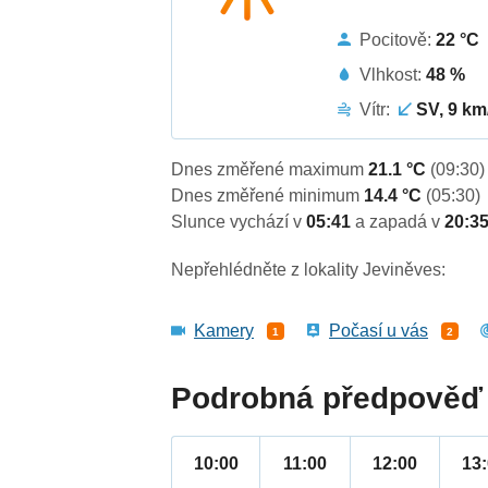
Pocitově:
22 °C
Vlhkost:
48 %
Vítr:
SV, 9 km
Dnes změřené maximum
21.1 °C
(09:30)
Dnes změřené minimum
14.4 °C
(05:30)
Slunce vychází v
05:41
a zapadá v
20:3
Nepřehlédněte z lokality Jeviněves:
Kamery
Počasí u vás
1
2
Podrobná předpověď 
10:00
11:00
12:00
13