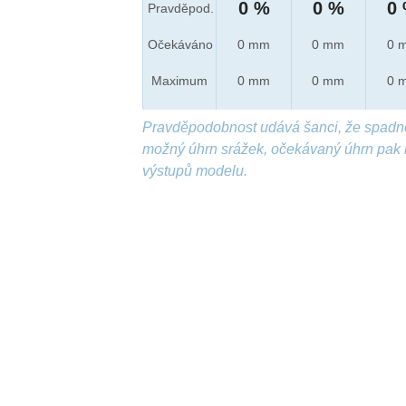
0 %
0 %
0
Pravděpod.
Očekáváno
0 mm
0 mm
0 
Maximum
0 mm
0 mm
0 
Pravděpodobnost udává šanci, že spadn
možný úhrn srážek, očekávaný úhrn pak 
výstupů modelu.