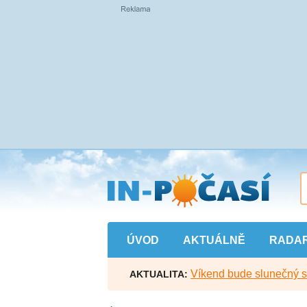
Přejít
na
hlavní
obsah
ÚVOD
AKTUÁLNĚ
RADA
Víkend bude slunečný s l
AKTUALITA: