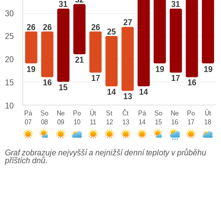
32
31
31
30
27
26
26
26
25
25
20
21
19
19
19
17
17
15
16
16
15
14
14
13
10
Pá
So
Ne
Po
Út
St
Čt
Pá
So
Ne
Po
Út
07
08
09
10
11
12
13
14
15
16
17
18
Graf zobrazuje nejvyšší a nejnižší denní teploty v průběhu
příštích dnů.