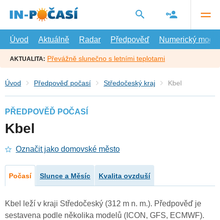
Přejít
na
hlavní
obsah
Úvod
Aktuálně
Radar
Předpověď
Numerický model
Převážně slunečno s letními teplotami
AKTUALITA:
Úvod
Předpověď počasí
Středočeský kraj
Kbel
PŘEDPOVĚĎ POČASÍ
Kbel
Označit jako domovské město
Počasí
Slunce a Měsíc
Kvalita ovzduší
Kbel leží v kraji Středočeský (312 m n. m.). Předpověď je
sestavena podle několika modelů (ICON, GFS, ECMWF).