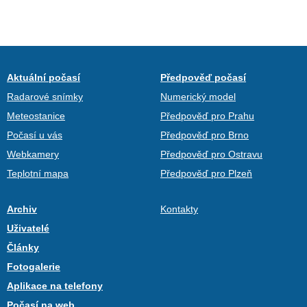
Aktuální počasí
Předpověď počasí
Radarové snímky
Numerický model
Meteostanice
Předpověď pro Prahu
Počasí u vás
Předpověď pro Brno
Webkamery
Předpověď pro Ostravu
Teplotní mapa
Předpověď pro Plzeň
Archiv
Kontakty
Uživatelé
Články
Fotogalerie
Aplikace na telefony
Počasí na web