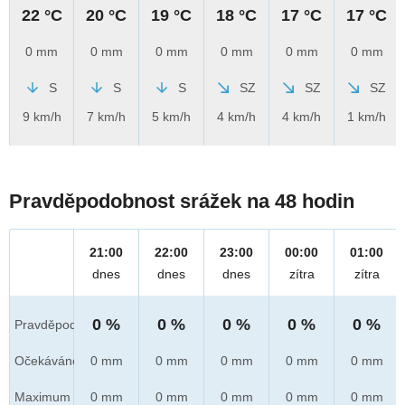
22 °C
20 °C
19 °C
18 °C
17 °C
17 °C
0 mm
0 mm
0 mm
0 mm
0 mm
0 mm
S
S
S
SZ
SZ
SZ
9 km/h
7 km/h
5 km/h
4 km/h
4 km/h
1 km/h
Pravděpodobnost srážek na 48 hodin
21:00
22:00
23:00
00:00
01:00
dnes
dnes
dnes
zítra
zítra
0 %
0 %
0 %
0 %
0 %
Pravděpod.
Očekáváno
0 mm
0 mm
0 mm
0 mm
0 mm
Maximum
0 mm
0 mm
0 mm
0 mm
0 mm