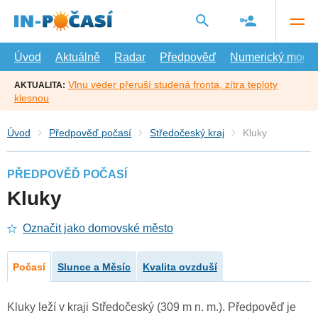
Přejít
na
hlavní
obsah
Úvod
Aktuálně
Radar
Předpověď
Numerický model
Vlnu veder přeruší studená fronta, zítra teploty
AKTUALITA:
klesnou
Úvod
Předpověď počasí
Středočeský kraj
Kluky
PŘEDPOVĚĎ POČASÍ
Kluky
Označit jako domovské město
Počasí
Slunce a Měsíc
Kvalita ovzduší
Kluky leží v kraji Středočeský (309 m n. m.). Předpověď je