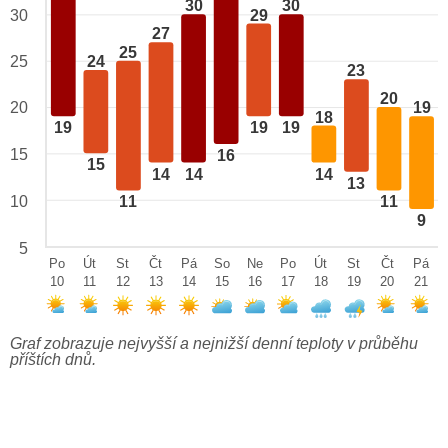
30
30
29
30
27
25
24
25
23
20
20
19
18
19
19
19
15
16
15
14
14
14
13
10
11
11
9
5
Po
Út
St
Čt
Pá
So
Ne
Po
Út
St
Čt
Pá
10
11
12
13
14
15
16
17
18
19
20
21
Graf zobrazuje nejvyšší a nejnižší denní teploty v průběhu
příštích dnů.