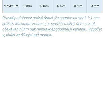
Maximum
0 mm
0 mm
0 mm
0 mm
0 mm
Pravděpodobnost udává šanci, že spadne alespoň 0,1 mm
srážek. Maximum zobrazuje nejvyšší možný úhrn srážek,
očekávaný úhrn pak nejpravděpodobnější variantu. Výpočet
vychází ze 40 výstupů modelu.