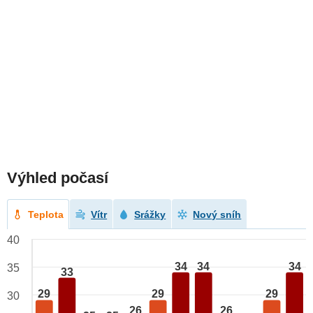
Výhled počasí
Teplota
Vítr
Srážky
Nový sníh
40
34
34
34
35
33
29
29
29
30
26
26