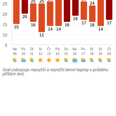
25
25
24
25
20
20
19
17
17
15
16
16
16
15
14
14
14
10
11
5
Ne
Po
Út
St
Čt
Pá
So
Ne
Po
Út
St
Čt
09
10
11
12
13
14
15
16
17
18
19
20
Graf zobrazuje nejvyšší a nejnižší denní teploty v průběhu
příštích dnů.