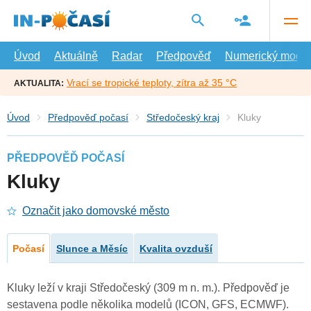
Přejít
na
hlavní
obsah
Úvod
Aktuálně
Radar
Předpověď
Numerický model
Vrací se tropické teploty, zítra až 35 °C
AKTUALITA:
Úvod
Předpověď počasí
Středočeský kraj
Kluky
PŘEDPOVĚĎ POČASÍ
Kluky
Označit jako domovské město
Počasí
Slunce a Měsíc
Kvalita ovzduší
Kluky leží v kraji Středočeský (309 m n. m.). Předpověď je
sestavena podle několika modelů (ICON, GFS, ECMWF).