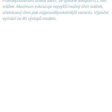
Pravděpodobnost udává šanci, že spadne alespoň 0,1 mm
srážek. Maximum zobrazuje nejvyšší možný úhrn srážek,
očekávaný úhrn pak nejpravděpodobnější variantu. Výpočet
vychází ze 40 výstupů modelu.