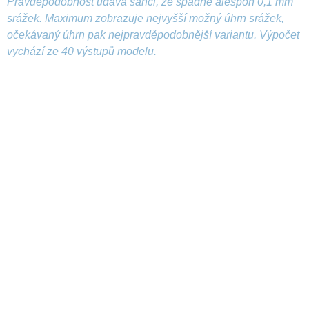
Pravděpodobnost udává šanci, že spadne alespoň 0,1 mm
srážek. Maximum zobrazuje nejvyšší možný úhrn srážek,
očekávaný úhrn pak nejpravděpodobnější variantu. Výpočet
vychází ze 40 výstupů modelu.