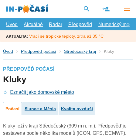
Přejít
na
hlavní
obsah
Úvod
Aktuálně
Radar
Předpověď
Numerický model
Vrací se tropické teploty, zítra až 35 °C
AKTUALITA:
Úvod
Předpověď počasí
Středočeský kraj
Kluky
PŘEDPOVĚĎ POČASÍ
Kluky
Označit jako domovské město
Počasí
Slunce a Měsíc
Kvalita ovzduší
Kluky leží v kraji Středočeský (309 m n. m.). Předpověď je
sestavena podle několika modelů (ICON, GFS, ECMWF).