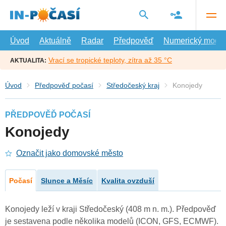
Přejít
na
hlavní
obsah
Úvod
Aktuálně
Radar
Předpověď
Numerický model
Vrací se tropické teploty, zítra až 35 °C
AKTUALITA:
Úvod
Předpověď počasí
Středočeský kraj
Konojedy
PŘEDPOVĚĎ POČASÍ
Konojedy
Označit jako domovské město
Počasí
Slunce a Měsíc
Kvalita ovzduší
Konojedy leží v kraji Středočeský (408 m n. m.). Předpověď
je sestavena podle několika modelů (ICON, GFS, ECMWF).