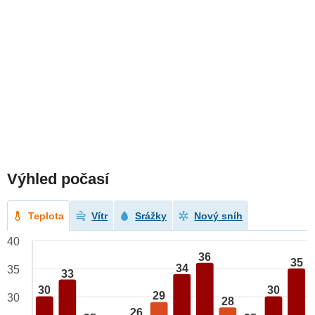
Výhled počasí
Teplota
Vítr
Srážky
Nový sníh
40
36
35
34
35
33
30
30
29
30
28
26