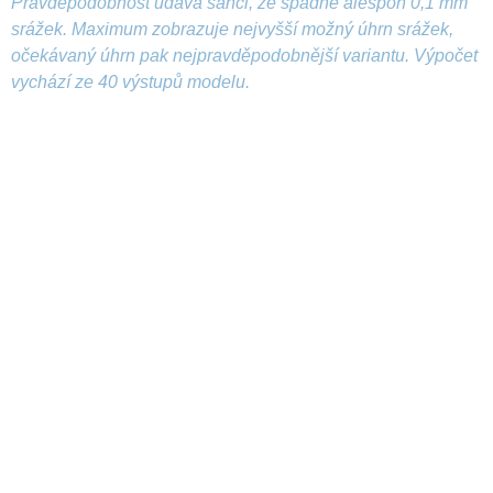
Pravděpodobnost udává šanci, že spadne alespoň 0,1 mm
srážek. Maximum zobrazuje nejvyšší možný úhrn srážek,
očekávaný úhrn pak nejpravděpodobnější variantu. Výpočet
vychází ze 40 výstupů modelu.