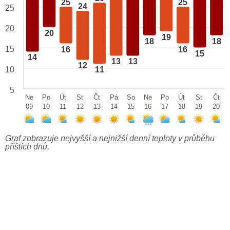
25
25
24
25
20
20
19
18
18
15
16
16
15
14
13
13
12
10
11
5
Ne
Po
Út
St
Čt
Pá
So
Ne
Po
Út
St
Čt
09
10
11
12
13
14
15
16
17
18
19
20
Graf zobrazuje nejvyšší a nejnižší denní teploty v průběhu
příštích dnů.