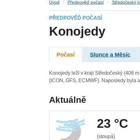
Úvod
Předpověď počasí
Středočeský k
PŘEDPOVĚĎ POČASÍ
Konojedy
Počasí
Slunce a Měsíc
Konojedy leží v kraji Středočeský (408 
(ICON, GFS, ECMWF). Naposledy byla ak
Aktuálně
23 °C
(stoupá)