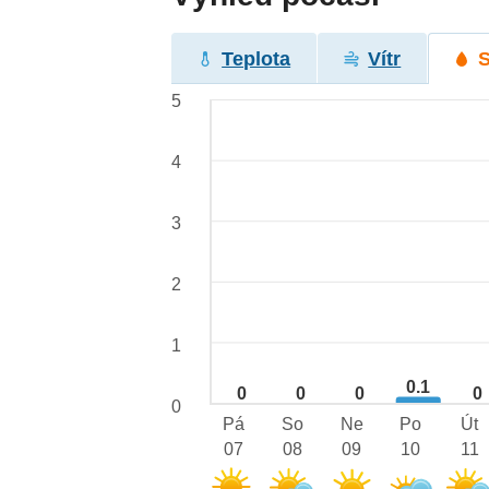
Teplota
Vítr
5
4
3
2
1
0.1
0
0
0
0
0
Pá
So
Ne
Po
Út
07
08
09
10
11