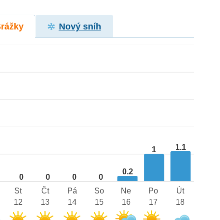
Srážky
Nový sníh
1.1
1
0.2
0
0
0
0
St
Čt
Pá
So
Ne
Po
Út
12
13
14
15
16
17
18