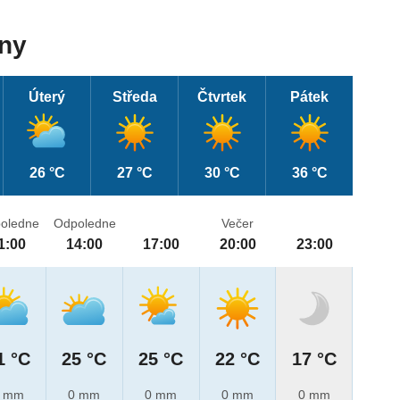
dny
Úterý
Středa
Čtvrtek
Pátek
26 °C
27 °C
30 °C
36 °C
oledne
Odpoledne
Večer
1:00
14:00
17:00
20:00
23:00
1 °C
25 °C
25 °C
22 °C
17 °C
 mm
0 mm
0 mm
0 mm
0 mm