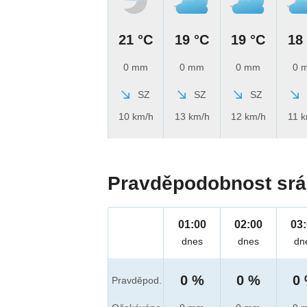
21 °C
19 °C
19 °C
18
0 mm
0 mm
0 mm
0 
SZ
SZ
SZ
10 km/h
13 km/h
12 km/h
11 
Pravděpodobnost srá
01:00
02:00
03
dnes
dnes
dn
0 %
0 %
0
Pravděpod.