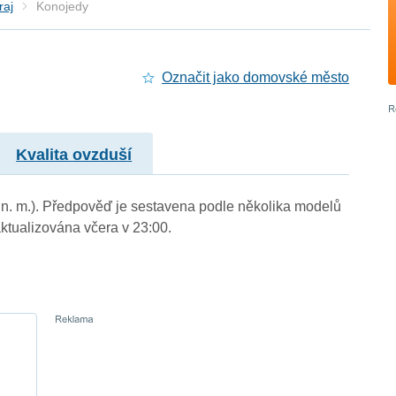
raj
Konojedy
Označit jako domovské město
Kvalita ovzduší
m n. m.). Předpověď je sestavena podle několika modelů
tualizována včera v 23:00.