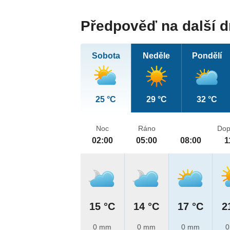
Předpověď na další 
Sobota
Neděle
Pondělí
25 °C
29 °C
32 °C
Noc
Ráno
Dop
02:00
05:00
08:00
1
15 °C
14 °C
17 °C
2
0 mm
0 mm
0 mm
0