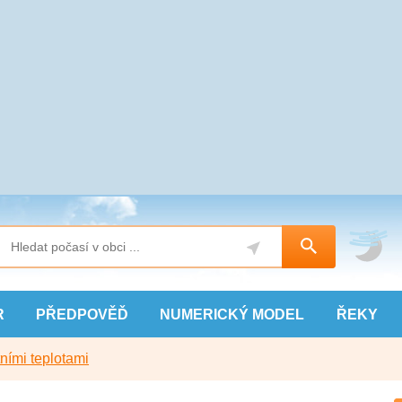
R
PŘEDPOVĚĎ
NUMERICKÝ
MODEL
ŘEKY
ními teplotami