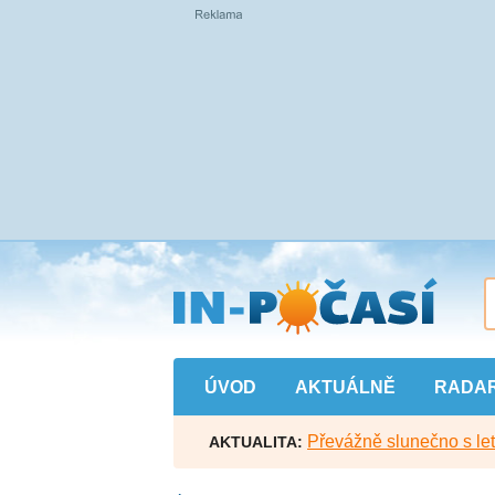
Přejít
na
hlavní
obsah
ÚVOD
AKTUÁLNĚ
RADA
Převážně slunečno s let
AKTUALITA: