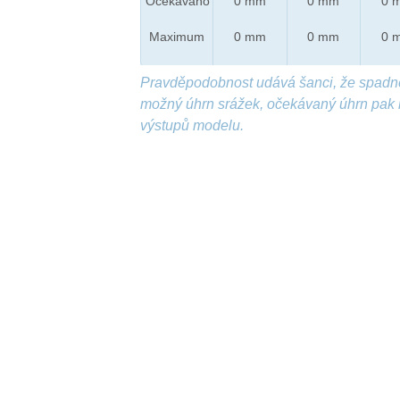
Očekáváno
0 mm
0 mm
0 
Maximum
0 mm
0 mm
0 
Pravděpodobnost udává šanci, že spadn
možný úhrn srážek, očekávaný úhrn pak 
výstupů modelu.