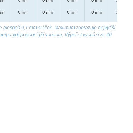
mm
0 mm
0 mm
0 mm
0 mm
0 mm
mm
0 mm
0 mm
0 mm
0 mm
0 mm
e alespoň 0,1 mm srážek. Maximum zobrazuje nejvyšší
nejpravděpodobnější variantu. Výpočet vychází ze 40