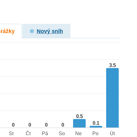
Srážky
Nový sníh
3.5
0.5
0.1
0
0
0
0
St
Čt
Pá
So
Ne
Po
Út