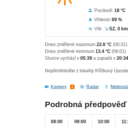
Pocitově:
18 °C
Vlhkost:
69 %
Vítr:
SZ, 0 km
Dnes změřené maximum
22.6 °C
(00:31)
Dnes změřené minimum
13.4 °C
(06:01)
Slunce vychází v
05:39
a zapadá v
20:3
Nepřehlédněte z lokality Křížkový Újezde
Kamery
Radar
Meteost
4
Podrobná předpověď 
08:00
09:00
10:00
11