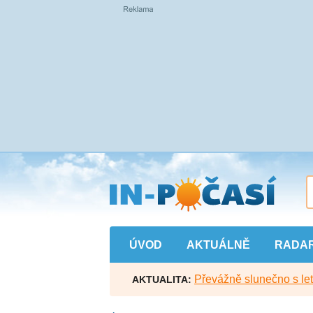
Přejít
na
hlavní
obsah
ÚVOD
AKTUÁLNĚ
RADA
Převážně slunečno s let
AKTUALITA: