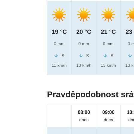
19 °C
20 °C
21 °C
23
0 mm
0 mm
0 mm
0 
S
S
S
11 km/h
13 km/h
13 km/h
13 
Pravděpodobnost srá
08:00
09:00
10
dnes
dnes
dn