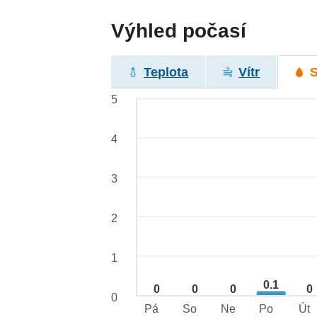
Výhled počasí
Teplota
Vítr
5
4
3
2
1
0.1
0
0
0
0
0
Pá
So
Ne
Po
Út