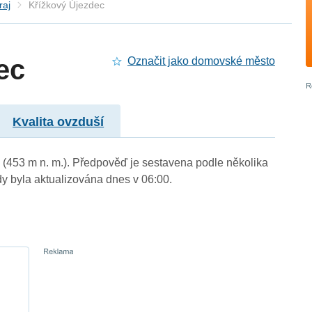
raj
Křížkový Újezdec
ec
Označit jako domovské město
Kvalita ovzduší
ý (453 m n. m.). Předpověď je sestavena podle několika
byla aktualizována dnes v 06:00.