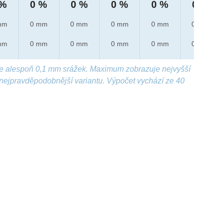
 %
0 %
0 %
0 %
0 %
0 %
mm
0 mm
0 mm
0 mm
0 mm
0 mm
mm
0 mm
0 mm
0 mm
0 mm
0 mm
e alespoň 0,1 mm srážek. Maximum zobrazuje nejvyšší
nejpravděpodobnější variantu. Výpočet vychází ze 40