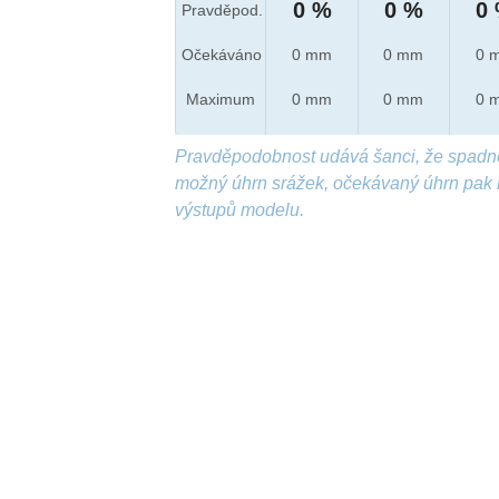
0 %
0 %
0
Pravděpod.
Očekáváno
0 mm
0 mm
0 
Maximum
0 mm
0 mm
0 
Pravděpodobnost udává šanci, že spadn
možný úhrn srážek, očekávaný úhrn pak 
výstupů modelu.