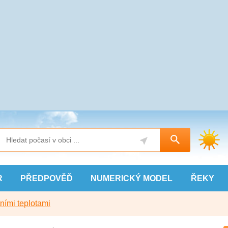
R
PŘEDPOVĚĎ
NUMERICKÝ
MODEL
ŘEKY
ními teplotami