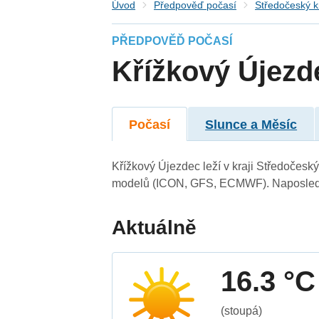
Úvod
Předpověď počasí
Středočeský k
PŘEDPOVĚĎ POČASÍ
Křížkový Újezd
Počasí
Slunce a Měsíc
Křížkový Újezdec leží v kraji Středočesk
modelů (ICON, GFS, ECMWF). Naposledy 
Aktuálně
16.3 °C
(stoupá)