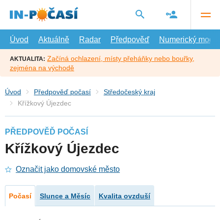
Přejít
na
hlavní
obsah
Úvod
Aktuálně
Radar
Předpověď
Numerický model
Začíná ochlazení, místy přeháňky nebo bouřky,
AKTUALITA:
zejména na východě
Úvod
Předpověď počasí
Středočeský kraj
Křížkový Újezdec
PŘEDPOVĚĎ POČASÍ
Křížkový Újezdec
Označit jako domovské město
Počasí
Slunce a Měsíc
Kvalita ovzduší