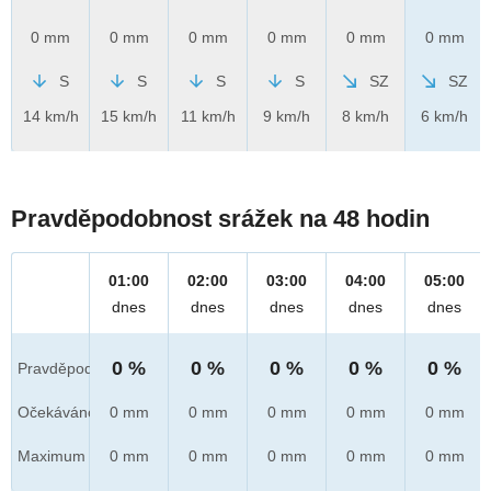
0 mm
0 mm
0 mm
0 mm
0 mm
0 mm
S
S
S
S
SZ
SZ
14 km/h
15 km/h
11 km/h
9 km/h
8 km/h
6 km/h
Pravděpodobnost srážek na 48 hodin
01:00
02:00
03:00
04:00
05:00
dnes
dnes
dnes
dnes
dnes
0 %
0 %
0 %
0 %
0 %
Pravděpod.
Očekáváno
0 mm
0 mm
0 mm
0 mm
0 mm
Maximum
0 mm
0 mm
0 mm
0 mm
0 mm