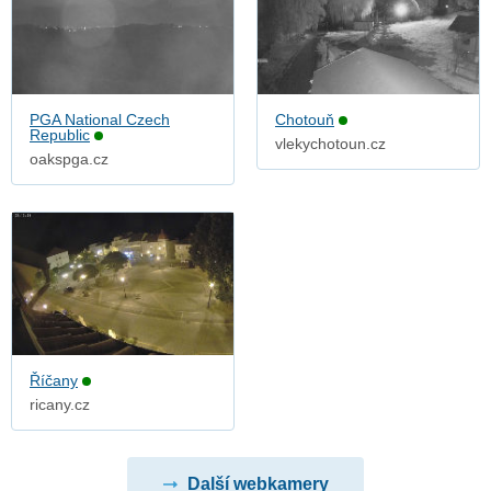
PGA National Czech
Chotouň
Republic
vlekychotoun.cz
oakspga.cz
Říčany
ricany.cz
Další webkamery