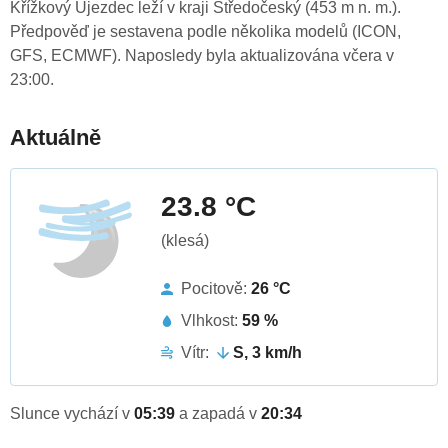
Křížkový Újezdec leží v kraji Středočeský (453 m n. m.).
Předpověď je sestavena podle několika modelů (ICON,
GFS, ECMWF). Naposledy byla aktualizována včera v
23:00.
Aktuálně
23.8 °C
(klesá)
Pocitově:
26 °C
Vlhkost:
59 %
Vítr:
S, 3 km/h
Slunce vychází v
05:39
a zapadá v
20:34