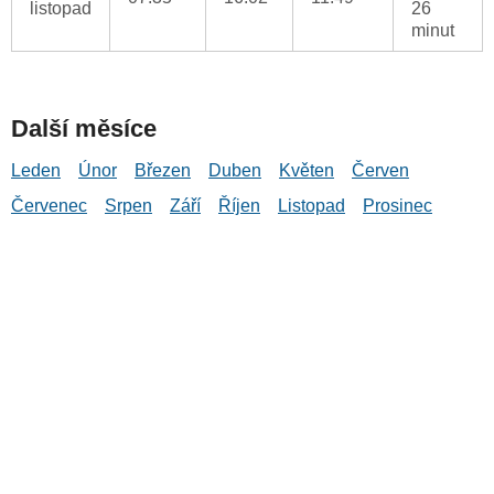
listopad
26
minut
Další měsíce
Leden
Únor
Březen
Duben
Květen
Červen
Červenec
Srpen
Září
Říjen
Listopad
Prosinec