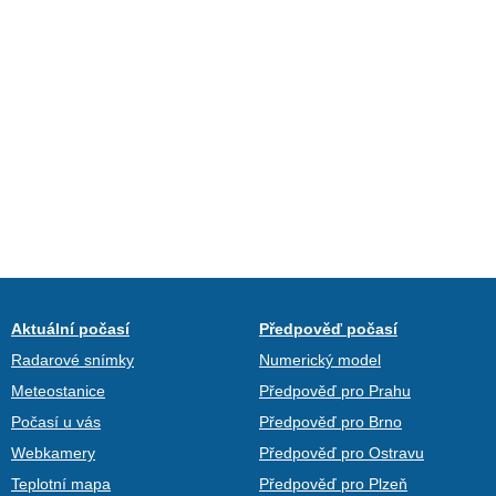
Aktuální počasí
Předpověď počasí
Radarové snímky
Numerický model
Meteostanice
Předpověď pro Prahu
Počasí u vás
Předpověď pro Brno
Webkamery
Předpověď pro Ostravu
Teplotní mapa
Předpověď pro Plzeň