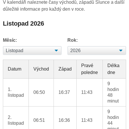
V kalendáři naleznete časy východů, západů Slunce a další
důležité informace pro každý den v roce.
Listopad 2026
Měsíc:
Rok:
Pravé
Délka
Datum
Východ
Západ
poledne
dne
9
1.
hodin
06:50
16:37
11:43
listopad
48
minut
9
2.
hodin
06:51
16:36
11:43
listopad
44
minut