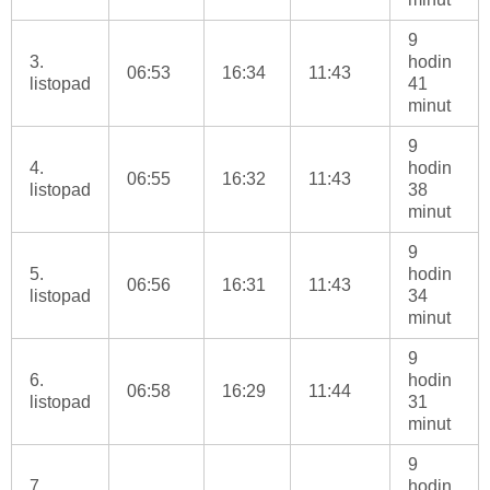
9
3.
hodin
06:53
16:34
11:43
listopad
41
minut
9
4.
hodin
06:55
16:32
11:43
listopad
38
minut
9
5.
hodin
06:56
16:31
11:43
listopad
34
minut
9
6.
hodin
06:58
16:29
11:44
listopad
31
minut
9
7.
hodin