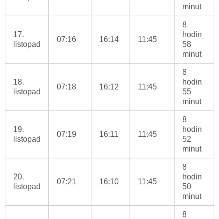
minut
8
17.
hodin
07:16
16:14
11:45
listopad
58
minut
8
18.
hodin
07:18
16:12
11:45
listopad
55
minut
8
19.
hodin
07:19
16:11
11:45
listopad
52
minut
8
20.
hodin
07:21
16:10
11:45
listopad
50
minut
8