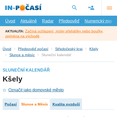
Přejít
na
hlavní
obsah
Úvod
Aktuálně
Radar
Předpověď
Numerický model
Začíná ochlazení, místy přeháňky nebo bouřky,
AKTUALITA:
zejména na východě
Úvod
Předpověď počasí
Středočeský kraj
Kšely
Slunce a měsíc
Sluneční kalendář
SLUNEČNÍ KALENDÁŘ
Kšely
Označit jako domovské město
Počasí
Slunce a Měsíc
Kvalita ovzduší