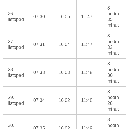
8
26.
hodin
07:30
16:05
11:47
listopad
35
minut
8
27.
hodin
07:31
16:04
11:47
listopad
33
minut
8
28.
hodin
07:33
16:03
11:48
listopad
30
minut
8
29.
hodin
07:34
16:02
11:48
listopad
28
minut
8
30.
hodin
07:35
16:02
11:49