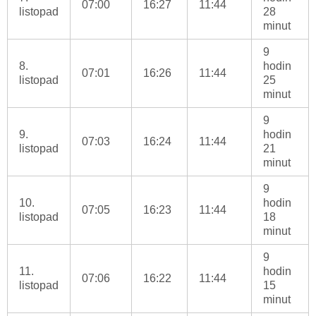
07:00
16:27
11:44
listopad
28
minut
9
8.
hodin
07:01
16:26
11:44
listopad
25
minut
9
9.
hodin
07:03
16:24
11:44
listopad
21
minut
9
10.
hodin
07:05
16:23
11:44
listopad
18
minut
9
11.
hodin
07:06
16:22
11:44
listopad
15
minut