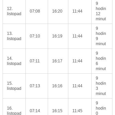
9
12.
hodin
07:08
16:20
11:44
listopad
12
minut
9
13.
hodin
07:10
16:19
11:44
listopad
9
minut
9
14.
hodin
07:11
16:17
11:44
listopad
6
minut
9
15.
hodin
07:13
16:16
11:44
listopad
3
minut
9
16.
hodin
07:14
16:15
11:45
listopad
0