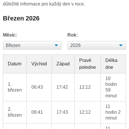
důležité informace pro každý den v roce.
Březen 2026
Měsíc:
Rok:
Pravé
Délka
Datum
Východ
Západ
poledne
dne
10
1.
hodin
06:43
17:42
12:12
březen
59
minut
11
2.
06:41
17:43
12:12
hodin 2
březen
minut
11