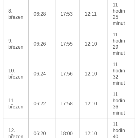
11
8.
hodin
06:28
17:53
12:11
březen
25
minut
11
9.
hodin
06:26
17:55
12:10
březen
29
minut
11
10.
hodin
06:24
17:56
12:10
březen
32
minut
11
11.
hodin
06:22
17:58
12:10
březen
36
minut
11
12.
hodin
06:20
18:00
12:10
březen
40