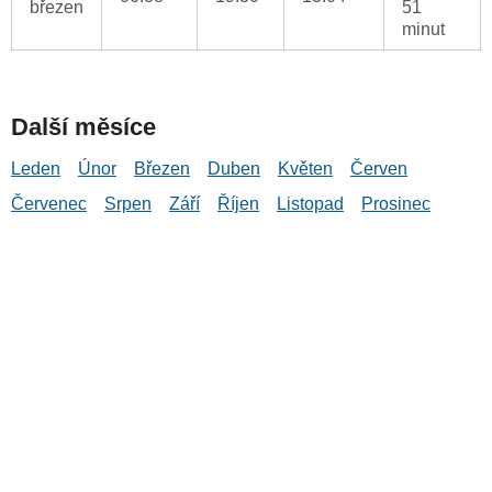
březen
51
minut
Další měsíce
Leden
Únor
Březen
Duben
Květen
Červen
Červenec
Srpen
Září
Říjen
Listopad
Prosinec