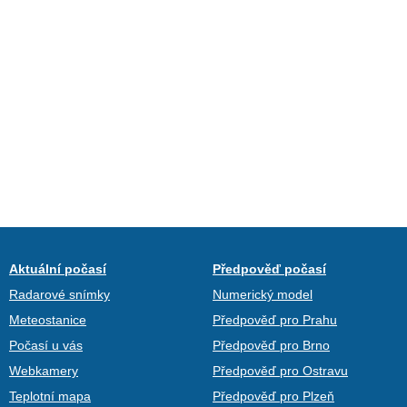
Aktuální počasí
Předpověď počasí
Radarové snímky
Numerický model
Meteostanice
Předpověď pro Prahu
Počasí u vás
Předpověď pro Brno
Webkamery
Předpověď pro Ostravu
Teplotní mapa
Předpověď pro Plzeň