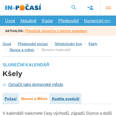
Přejít
na
hlavní
obsah
Úvod
Aktuálně
Radar
Předpověď
Numerický model
Převážně slunečno s letními teplotami
AKTUALITA:
Úvod
Předpověď počasí
Středočeský kraj
Kšely
Slunce a měsíc
Sluneční kalendář
SLUNEČNÍ KALENDÁŘ
Kšely
Označit jako domovské město
Počasí
Slunce a Měsíc
Kvalita ovzduší
V kalendáři naleznete časy východů, západů Slunce a další