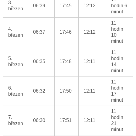
3.
06:39
17:45
12:12
hodin 6
březen
minut
11
4.
hodin
06:37
17:46
12:12
březen
10
minut
11
5.
hodin
06:35
17:48
12:11
březen
14
minut
11
6.
hodin
06:32
17:50
12:11
březen
17
minut
11
7.
hodin
06:30
17:51
12:11
březen
21
minut