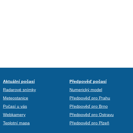
Aktuální počasí
Předpověď počasí
Radarové snímky
Numerický model
Meteostanice
Předpověď pro Prahu
Počasí u vás
Předpověď pro Brno
Webkamery
Předpověď pro Ostravu
Teplotní mapa
Předpověď pro Plzeň