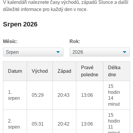
V kalendáři naleznete časy východů, západů Slunce a další
důležité informace pro každý den v roce.
Srpen 2026
Měsíc:
Rok:
Pravé
Délka
Datum
Východ
Západ
poledne
dne
15
1.
hodin
05:29
20:43
13:06
srpen
14
minut
15
2.
hodin
05:31
20:42
13:06
srpen
11
minut