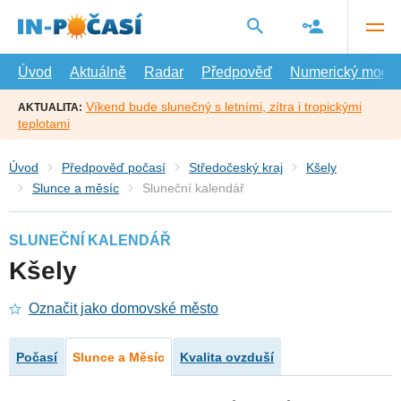
Přejít
na
hlavní
obsah
Úvod
Aktuálně
Radar
Předpověď
Numerický model
Víkend bude slunečný s letními, zítra i tropickými
AKTUALITA:
teplotami
Úvod
Předpověď počasí
Středočeský kraj
Kšely
Slunce a měsíc
Sluneční kalendář
SLUNEČNÍ KALENDÁŘ
Kšely
Označit jako domovské město
Počasí
Slunce a Měsíc
Kvalita ovzduší