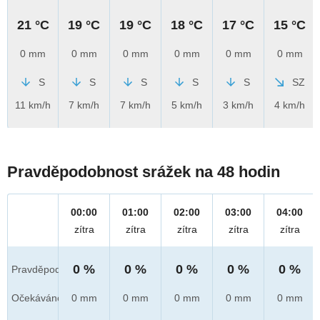
21 °C
19 °C
19 °C
18 °C
17 °C
15 °C
0 mm
0 mm
0 mm
0 mm
0 mm
0 mm
S
S
S
S
S
SZ
11 km/h
7 km/h
7 km/h
5 km/h
3 km/h
4 km/h
Pravděpodobnost srážek na 48 hodin
00:00
01:00
02:00
03:00
04:00
zítra
zítra
zítra
zítra
zítra
0 %
0 %
0 %
0 %
0 %
Pravděpod.
Očekáváno
0 mm
0 mm
0 mm
0 mm
0 mm