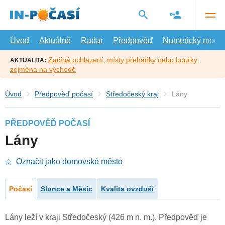
Přejít
na
hlavní
obsah
Úvod
Aktuálně
Radar
Předpověď
Numerický model
Začíná ochlazení, místy přeháňky nebo bouřky,
AKTUALITA:
zejména na východě
Úvod
Předpověď počasí
Středočeský kraj
Lány
PŘEDPOVĚĎ POČASÍ
Lány
Označit jako domovské město
Počasí
Slunce a Měsíc
Kvalita ovzduší
Lány leží v kraji Středočeský (426 m n. m.). Předpověď je