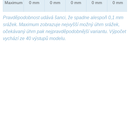
Maximum
0 mm
0 mm
0 mm
0 mm
0 mm
Pravděpodobnost udává šanci, že spadne alespoň 0,1 mm
srážek. Maximum zobrazuje nejvyšší možný úhrn srážek,
očekávaný úhrn pak nejpravděpodobnější variantu. Výpočet
vychází ze 40 výstupů modelu.