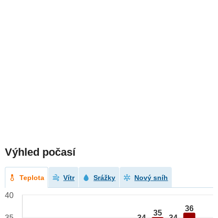
Výhled počasí
Teplota
Vítr
Srážky
Nový sníh
40
36
35
34
34
35