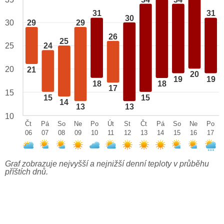
31
31
30
29
29
30
26
25
25
24
20
21
20
19
19
18
18
17
15
15
15
14
13
13
10
Čt
Pá
So
Ne
Po
Út
St
Čt
Pá
So
Ne
Po
06
07
08
09
10
11
12
13
14
15
16
17
Graf zobrazuje nejvyšší a nejnižší denní teploty v průběhu
příštích dnů.