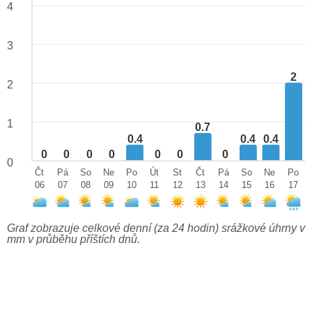
4
3
2
2
1
0.7
0.4
0.4
0.4
0
0
0
0
0
0
0
0
Čt
Pá
So
Ne
Po
Út
St
Čt
Pá
So
Ne
Po
06
07
08
09
10
11
12
13
14
15
16
17
Graf zobrazuje celkové denní (za 24 hodin) srážkové úhrny v
mm v průběhu příštích dnů.