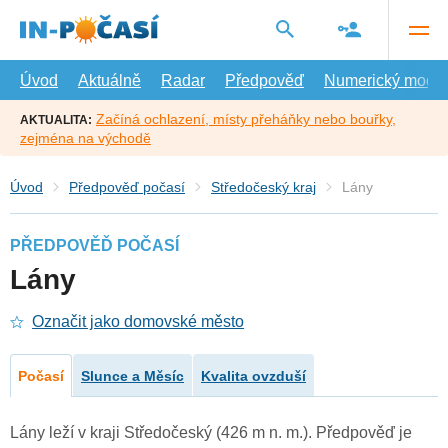
Přejít
na
hlavní
obsah
Úvod
Aktuálně
Radar
Předpověď
Numerický model
Začíná ochlazení, místy přeháňky nebo bouřky,
AKTUALITA:
zejména na východě
Úvod
Předpověď počasí
Středočeský kraj
Lány
PŘEDPOVĚĎ POČASÍ
Lány
Označit jako domovské město
Počasí
Slunce a Měsíc
Kvalita ovzduší
Lány leží v kraji Středočeský (426 m n. m.). Předpověď je