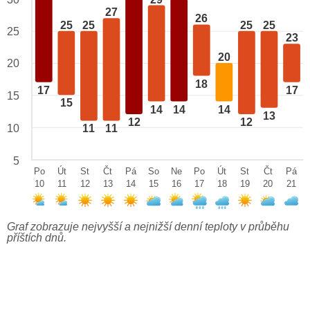
27
26
25
25
25
25
25
23
20
20
18
17
17
15
15
14
14
14
13
12
12
10
11
11
5
Po
Út
St
Čt
Pá
So
Ne
Po
Út
St
Čt
Pá
10
11
12
13
14
15
16
17
18
19
20
21
Graf zobrazuje nejvyšší a nejnižší denní teploty v průběhu
příštích dnů.