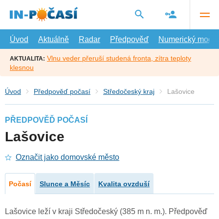
Přejít
na
hlavní
obsah
Úvod
Aktuálně
Radar
Předpověď
Numerický model
Vlnu veder přeruší studená fronta, zítra teploty
AKTUALITA:
klesnou
Úvod
Předpověď počasí
Středočeský kraj
Lašovice
PŘEDPOVĚĎ POČASÍ
Lašovice
Označit jako domovské město
Počasí
Slunce a Měsíc
Kvalita ovzduší
Lašovice leží v kraji Středočeský (385 m n. m.). Předpověď