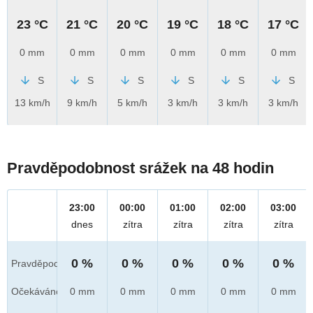
23 °C
21 °C
20 °C
19 °C
18 °C
17 °C
0 mm
0 mm
0 mm
0 mm
0 mm
0 mm
S
S
S
S
S
S
13 km/h
9 km/h
5 km/h
3 km/h
3 km/h
3 km/h
Pravděpodobnost srážek na 48 hodin
23:00
00:00
01:00
02:00
03:00
dnes
zítra
zítra
zítra
zítra
0 %
0 %
0 %
0 %
0 %
Pravděpod.
Očekáváno
0 mm
0 mm
0 mm
0 mm
0 mm