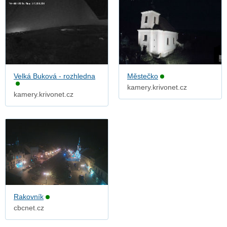
Velká Buková - rozhledna
Městečko
kamery.krivonet.cz
kamery.krivonet.cz
Rakovník
cbcnet.cz