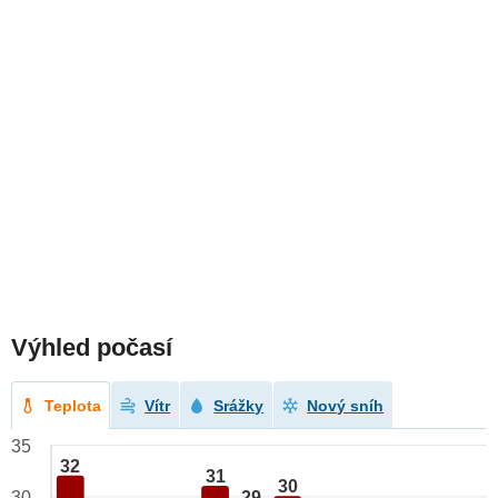
Výhled počasí
Teplota
Vítr
Srážky
Nový sníh
35
32
31
30
29
30