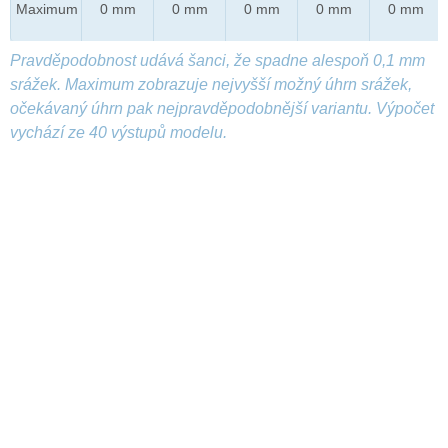
Maximum
0 mm
0 mm
0 mm
0 mm
0 mm
Pravděpodobnost udává šanci, že spadne alespoň 0,1 mm
srážek. Maximum zobrazuje nejvyšší možný úhrn srážek,
očekávaný úhrn pak nejpravděpodobnější variantu. Výpočet
vychází ze 40 výstupů modelu.