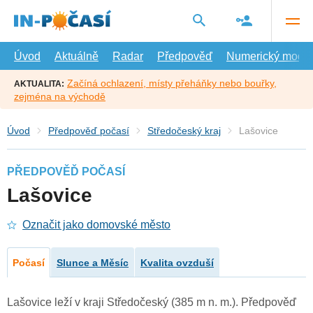
Přejít
na
hlavní
obsah
Úvod
Aktuálně
Radar
Předpověď
Numerický model
Začíná ochlazení, místy přeháňky nebo bouřky,
AKTUALITA:
zejména na východě
Úvod
Předpověď počasí
Středočeský kraj
Lašovice
PŘEDPOVĚĎ POČASÍ
Lašovice
Označit jako domovské město
Počasí
Slunce a Měsíc
Kvalita ovzduší
Lašovice leží v kraji Středočeský (385 m n. m.). Předpověď