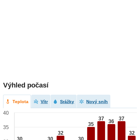
Výhled počasí
Teplota
Vítr
Srážky
Nový sníh
40
37
37
36
35
35
32
32
30
30
30