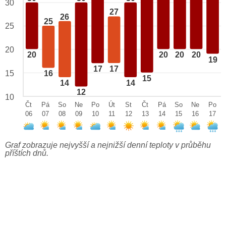
30
27
26
25
25
20
20
20
20
20
19
17
17
15
16
15
14
14
12
10
Čt
Pá
So
Ne
Po
Út
St
Čt
Pá
So
Ne
Po
06
07
08
09
10
11
12
13
14
15
16
17
Graf zobrazuje nejvyšší a nejnižší denní teploty v průběhu
příštích dnů.