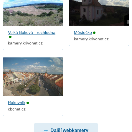
Velká Buková - rozhledna
Městečko
kamery.krivonet.cz
kamery.krivonet.cz
Rakovník
cbcnet.cz
Další webkamery