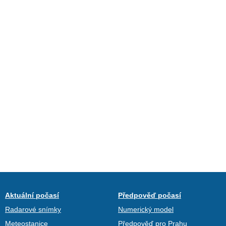
Aktuální počasí
Předpověď počasí
Radarové snímky
Numerický model
Meteostanice
Předpověď pro Prahu