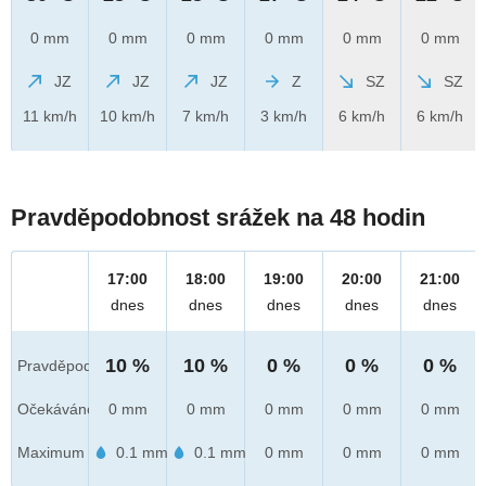
0 mm
0 mm
0 mm
0 mm
0 mm
0 mm
JZ
JZ
JZ
Z
SZ
SZ
11 km/h
10 km/h
7 km/h
3 km/h
6 km/h
6 km/h
Pravděpodobnost srážek na 48 hodin
17:00
18:00
19:00
20:00
21:00
dnes
dnes
dnes
dnes
dnes
10 %
10 %
0 %
0 %
0 %
Pravděpod.
Očekáváno
0 mm
0 mm
0 mm
0 mm
0 mm
Maximum
0.1 mm
0.1 mm
0 mm
0 mm
0 mm