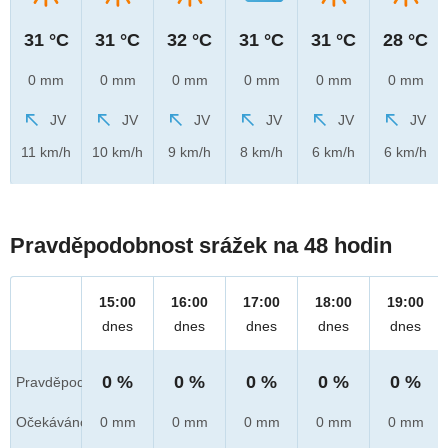
31 °C
31 °C
32 °C
31 °C
31 °C
28 °C
0 mm
0 mm
0 mm
0 mm
0 mm
0 mm
JV
JV
JV
JV
JV
JV
11 km/h
10 km/h
9 km/h
8 km/h
6 km/h
6 km/h
Pravděpodobnost srážek na 48 hodin
15:00
16:00
17:00
18:00
19:00
dnes
dnes
dnes
dnes
dnes
0 %
0 %
0 %
0 %
0 %
Pravděpod.
Očekáváno
0 mm
0 mm
0 mm
0 mm
0 mm