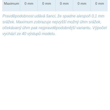
Maximum
0 mm
0 mm
0 mm
0 mm
0 mm
Pravděpodobnost udává šanci, že spadne alespoň 0,1 mm
srážek. Maximum zobrazuje nejvyšší možný úhrn srážek,
očekávaný úhrn pak nejpravděpodobnější variantu. Výpočet
vychází ze 40 výstupů modelu.