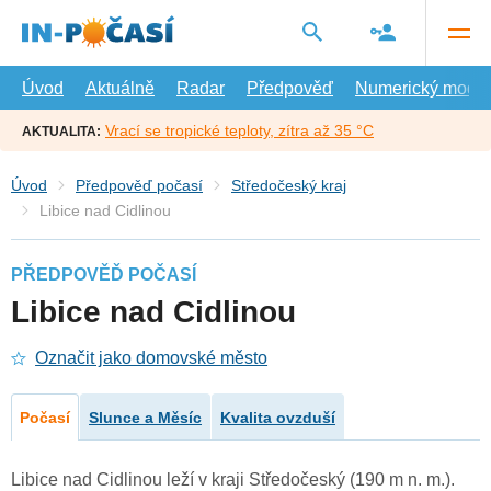
Přejít
na
hlavní
obsah
Úvod
Aktuálně
Radar
Předpověď
Numerický model
Vrací se tropické teploty, zítra až 35 °C
AKTUALITA:
Úvod
Předpověď počasí
Středočeský kraj
Libice nad Cidlinou
PŘEDPOVĚĎ POČASÍ
Libice nad Cidlinou
Označit jako domovské město
Počasí
Slunce a Měsíc
Kvalita ovzduší
Libice nad Cidlinou leží v kraji Středočeský (190 m n. m.).