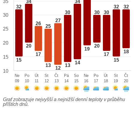
34
34
35
32
32
32
30
30
30
30
27
26
25
25
20
20
20
19
18
17
17
15
15
15
14
13
13
12
10
Ne
Po
Út
St
Čt
Pá
So
Ne
Po
Út
St
Čt
09
10
11
12
13
14
15
16
17
18
19
20
Graf zobrazuje nejvyšší a nejnižší denní teploty v průběhu
příštích dnů.