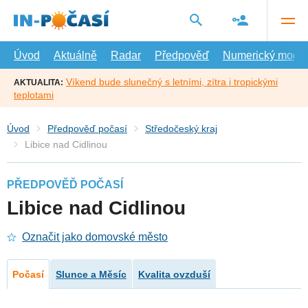
Přejít
na
hlavní
obsah
Úvod
Aktuálně
Radar
Předpověď
Numerický model
Víkend bude slunečný s letními, zítra i tropickými
AKTUALITA:
teplotami
Úvod
Předpověď počasí
Středočeský kraj
Libice nad Cidlinou
PŘEDPOVĚĎ POČASÍ
Libice nad Cidlinou
Označit jako domovské město
Počasí
Slunce a Měsíc
Kvalita ovzduší