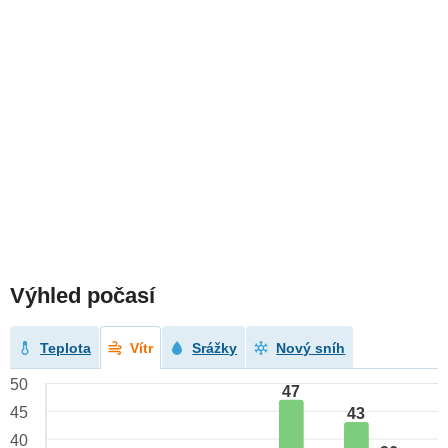
Výhled počasí
Teplota
Vítr
Srážky
Nový sníh
50
47
45
43
40