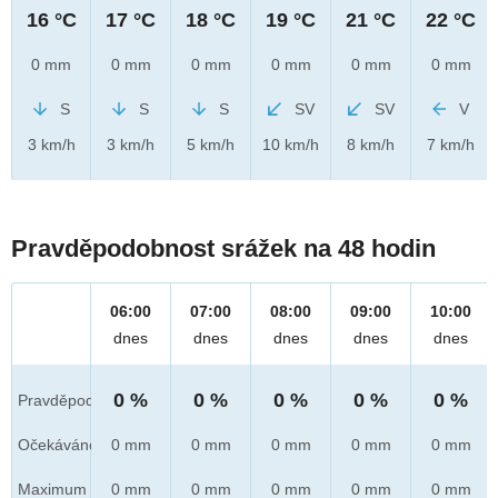
16 °C
17 °C
18 °C
19 °C
21 °C
22 °C
0 mm
0 mm
0 mm
0 mm
0 mm
0 mm
S
S
S
SV
SV
V
3 km/h
3 km/h
5 km/h
10 km/h
8 km/h
7 km/h
Pravděpodobnost srážek na 48 hodin
06:00
07:00
08:00
09:00
10:00
dnes
dnes
dnes
dnes
dnes
0 %
0 %
0 %
0 %
0 %
Pravděpod.
Očekáváno
0 mm
0 mm
0 mm
0 mm
0 mm
Maximum
0 mm
0 mm
0 mm
0 mm
0 mm