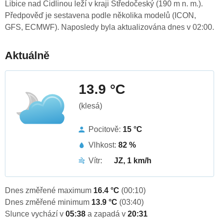
Libice nad Cidlinou leží v kraji Středočeský (190 m n. m.).
Předpověď je sestavena podle několika modelů (ICON,
GFS, ECMWF). Naposledy byla aktualizována dnes v 02:00.
Aktuálně
13.9 °C
(klesá)
Pocitově:
15 °C
Vlhkost:
82 %
Vítr:
JZ, 1 km/h
Dnes změřené maximum
16.4 °C
(00:10)
Dnes změřené minimum
13.9 °C
(03:40)
Slunce vychází v
05:38
a zapadá v
20:31