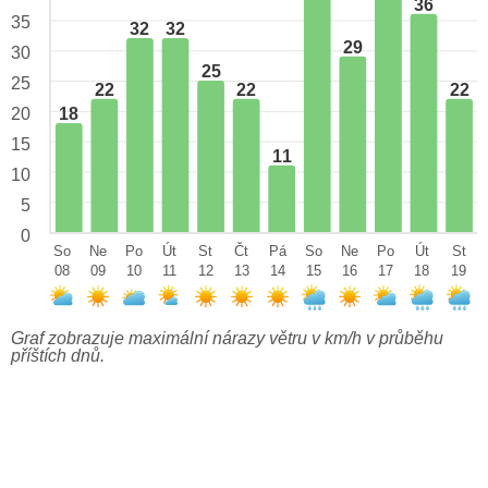
36
35
32
32
29
30
25
25
22
22
22
18
20
15
11
10
5
0
So
Ne
Po
Út
St
Čt
Pá
So
Ne
Po
Út
St
08
09
10
11
12
13
14
15
16
17
18
19
Graf zobrazuje maximální nárazy větru v km/h v průběhu
příštích dnů.