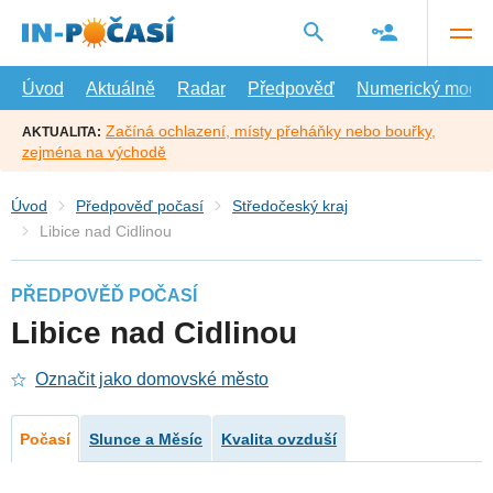
Přejít
na
hlavní
obsah
Úvod
Aktuálně
Radar
Předpověď
Numerický model
Začíná ochlazení, místy přeháňky nebo bouřky,
AKTUALITA:
zejména na východě
Úvod
Předpověď počasí
Středočeský kraj
Libice nad Cidlinou
PŘEDPOVĚĎ POČASÍ
Libice nad Cidlinou
Označit jako domovské město
Počasí
Slunce a Měsíc
Kvalita ovzduší