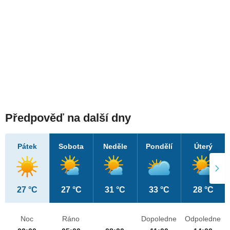
Předpověď na další dny
Pátek
Sobota
Neděle
Pondělí
Úterý
27 °C
27 °C
31 °C
33 °C
28 °C
Noc
Ráno
Dopoledne
Odpoledne