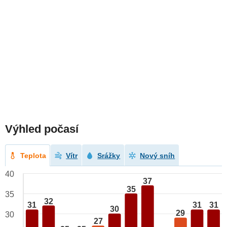
Výhled počasí
Teplota
Vítr
Srážky
Nový sníh
40
37
35
35
32
31
31
31
30
29
30
27