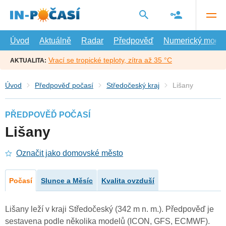
Přejít
na
hlavní
obsah
Úvod
Aktuálně
Radar
Předpověď
Numerický model
Vrací se tropické teploty, zítra až 35 °C
AKTUALITA:
Úvod
Předpověď počasí
Středočeský kraj
Lišany
PŘEDPOVĚĎ POČASÍ
Lišany
Označit jako domovské město
Počasí
Slunce a Měsíc
Kvalita ovzduší
Lišany leží v kraji Středočeský (342 m n. m.). Předpověď je
sestavena podle několika modelů (ICON, GFS, ECMWF).