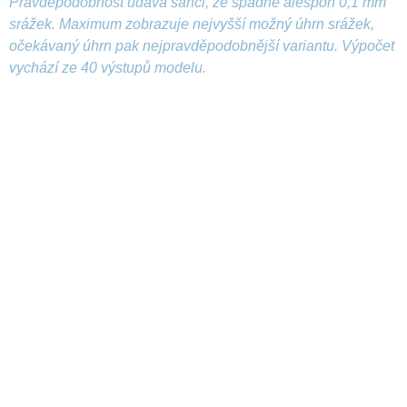
Pravděpodobnost udává šanci, že spadne alespoň 0,1 mm
srážek. Maximum zobrazuje nejvyšší možný úhrn srážek,
očekávaný úhrn pak nejpravděpodobnější variantu. Výpočet
vychází ze 40 výstupů modelu.