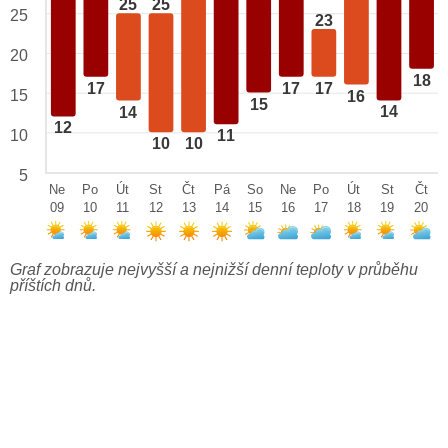
25
25
25
23
20
18
17
17
17
15
16
15
14
14
12
10
11
10
10
5
Ne
Po
Út
St
Čt
Pá
So
Ne
Po
Út
St
Čt
09
10
11
12
13
14
15
16
17
18
19
20
Graf zobrazuje nejvyšší a nejnižší denní teploty v průběhu
příštích dnů.