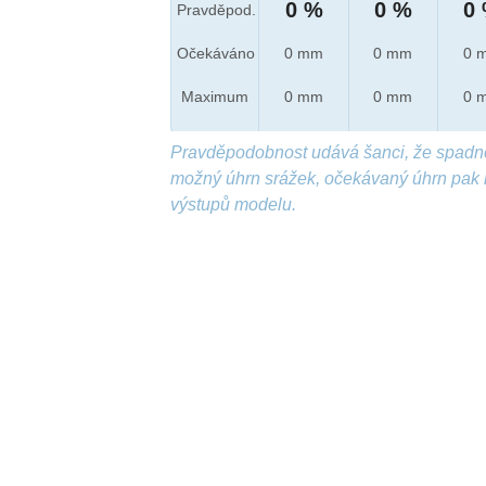
0 %
0 %
0
Pravděpod.
Očekáváno
0 mm
0 mm
0 
Maximum
0 mm
0 mm
0 
Pravděpodobnost udává šanci, že spadn
možný úhrn srážek, očekávaný úhrn pak 
výstupů modelu.