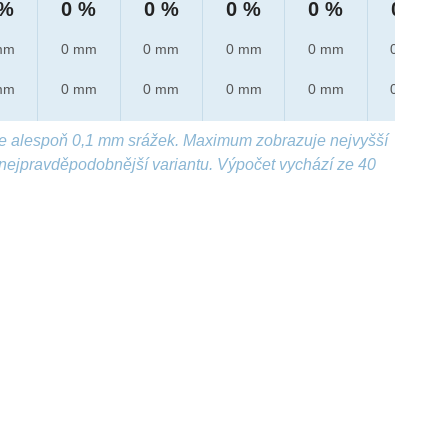
 %
0 %
0 %
0 %
0 %
0 %
mm
0 mm
0 mm
0 mm
0 mm
0 mm
mm
0 mm
0 mm
0 mm
0 mm
0 mm
e alespoň 0,1 mm srážek. Maximum zobrazuje nejvyšší
nejpravděpodobnější variantu. Výpočet vychází ze 40