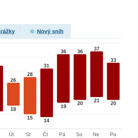
Srážky
Nový sníh
37
36
36
33
31
28
26
21
20
20
19
18
15
14
Út
St
Čt
Pá
So
Ne
Po