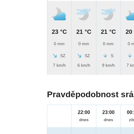
23 °C
21 °C
21 °C
20
0 mm
0 mm
0 mm
0 
SZ
SZ
S
7 km/h
6 km/h
9 km/h
7 k
Pravděpodobnost srá
22:00
23:00
00
dnes
dnes
zít