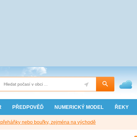
R
PŘEDPOVĚĎ
NUMERICKÝ
MODEL
ŘEKY
y přeháňky nebo bouřky, zejména na východě