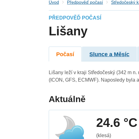
Úvod
Předpověď počasí
Středočeský k
PŘEDPOVĚĎ POČASÍ
Lišany
Počasí
Slunce a Měsíc
Lišany leží v kraji Středočeský (342 m n
(ICON, GFS, ECMWF). Naposledy byla ak
Aktuálně
24.6 °C
(klesá)