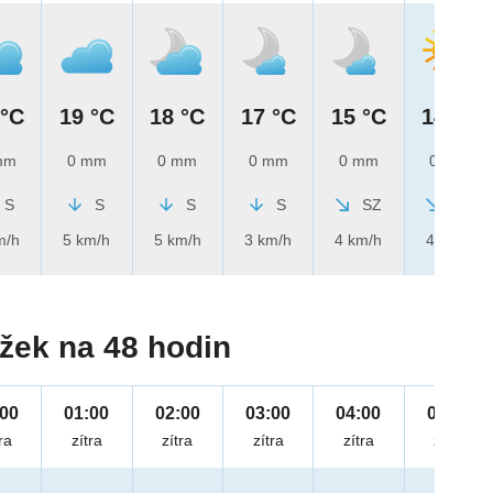
 °C
19 °C
18 °C
17 °C
15 °C
14 °C
mm
0 mm
0 mm
0 mm
0 mm
0 mm
S
S
S
S
SZ
SZ
m/h
5 km/h
5 km/h
3 km/h
4 km/h
4 km/h
žek na 48 hodin
:00
01:00
02:00
03:00
04:00
05:00
ra
zítra
zítra
zítra
zítra
zítra