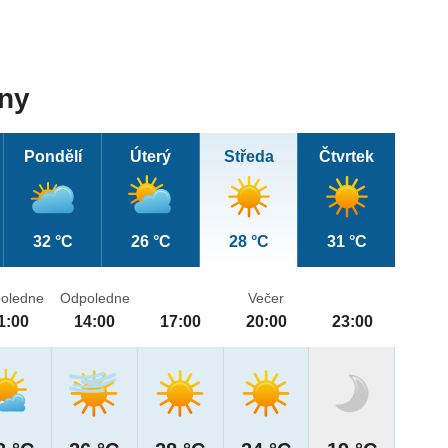
dny
Pondělí
Úterý
Středa
Čtvrtek
32 °C
26 °C
28 °C
31 °C
oledne
Odpoledne
Večer
1:00
14:00
17:00
20:00
23:00