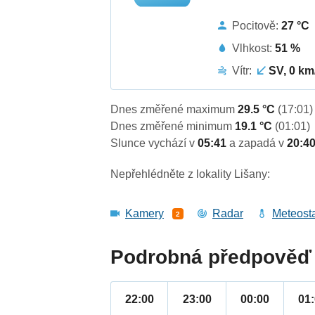
Pocitově:
27 °C
Vlhkost:
51 %
Vítr:
SV, 0 km
Dnes změřené maximum
29.5 °C
(17:01)
Dnes změřené minimum
19.1 °C
(01:01)
Slunce vychází v
05:41
a zapadá v
20:4
Nepřehlédněte z lokality Lišany:
Kamery
Radar
Meteost
2
Podrobná předpověď 
22:00
23:00
00:00
01