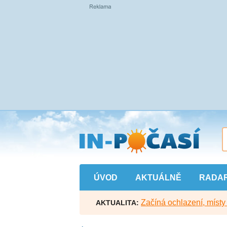
Přejít
na
hlavní
obsah
ÚVOD
AKTUÁLNĚ
RADA
Začíná ochlazení, míst
AKTUALITA: