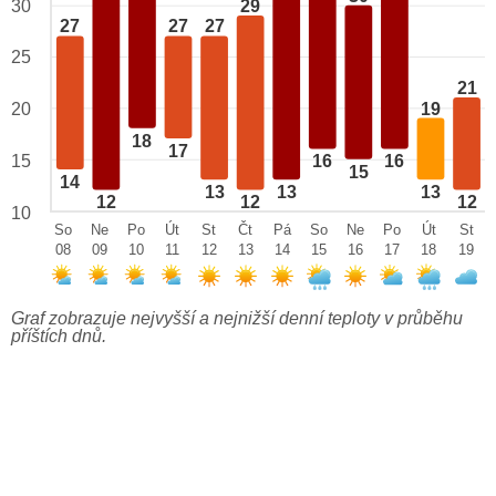
29
30
27
27
27
25
21
19
20
18
17
15
16
16
15
14
13
13
13
12
12
12
10
So
Ne
Po
Út
St
Čt
Pá
So
Ne
Po
Út
St
08
09
10
11
12
13
14
15
16
17
18
19
Graf zobrazuje nejvyšší a nejnižší denní teploty v průběhu
příštích dnů.