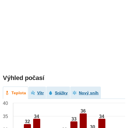
Výhled počasí
Teplota
Vítr
Srážky
Nový sníh
40
36
34
34
35
33
32
30