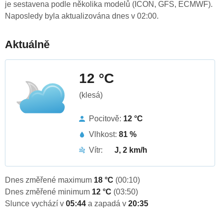
je sestavena podle několika modelů (ICON, GFS, ECMWF).
Naposledy byla aktualizována dnes v 02:00.
Aktuálně
12 °C
(klesá)
Pocitově:
12 °C
Vlhkost:
81 %
Vítr:
J, 2 km/h
Dnes změřené maximum
18 °C
(00:10)
Dnes změřené minimum
12 °C
(03:50)
Slunce vychází v
05:44
a zapadá v
20:35