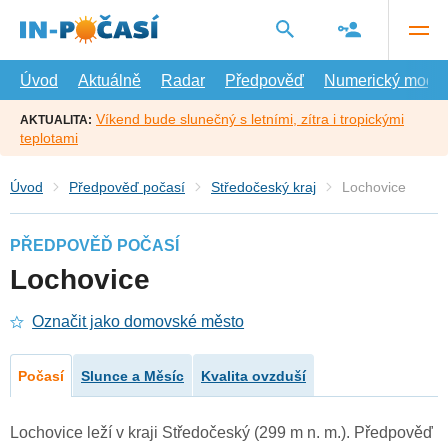
Přejít
na
hlavní
obsah
Úvod
Aktuálně
Radar
Předpověď
Numerický model
Víkend bude slunečný s letními, zítra i tropickými
AKTUALITA:
teplotami
Úvod
Předpověď počasí
Středočeský kraj
Lochovice
PŘEDPOVĚĎ POČASÍ
Lochovice
Označit jako domovské město
Počasí
Slunce a Měsíc
Kvalita ovzduší
Lochovice leží v kraji Středočeský (299 m n. m.). Předpověď