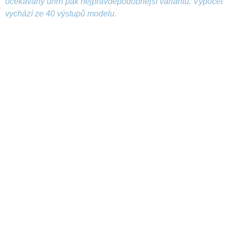
očekávaný úhrn pak nejpravděpodobnější variantu. Výpočet
vychází ze 40 výstupů modelu.