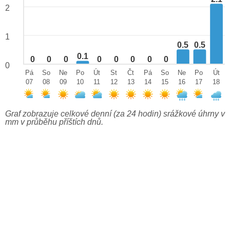
2
1
0.5
0.5
0.1
0
0
0
0
0
0
0
0
0
Pá
So
Ne
Po
Út
St
Čt
Pá
So
Ne
Po
Út
07
08
09
10
11
12
13
14
15
16
17
18
Graf zobrazuje celkové denní (za 24 hodin) srážkové úhrny v
mm v průběhu příštích dnů.