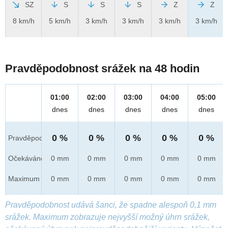
SZ
S
S
S
Z
Z
8 km/h
5 km/h
3 km/h
3 km/h
3 km/h
3 km/h
Pravděpodobnost srážek na 48 hodin
01:00
02:00
03:00
04:00
05:00
dnes
dnes
dnes
dnes
dnes
0 %
0 %
0 %
0 %
0 %
Pravděpod.
Očekáváno
0 mm
0 mm
0 mm
0 mm
0 mm
Maximum
0 mm
0 mm
0 mm
0 mm
0 mm
Pravděpodobnost udává šanci, že spadne alespoň 0,1 mm
srážek. Maximum zobrazuje nejvyšší možný úhrn srážek,