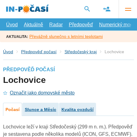
Přejít
na
hlavní
obsah
Úvod
Aktuálně
Radar
Předpověď
Numerický model
Převážně slunečno s letními teplotami
AKTUALITA:
Úvod
Předpověď počasí
Středočeský kraj
Lochovice
PŘEDPOVĚĎ POČASÍ
Lochovice
Označit jako domovské město
Počasí
Slunce a Měsíc
Kvalita ovzduší
Lochovice leží v kraji Středočeský (299 m n. m.). Předpověď
je sestavena podle několika modelů (ICON, GFS, ECMWF).