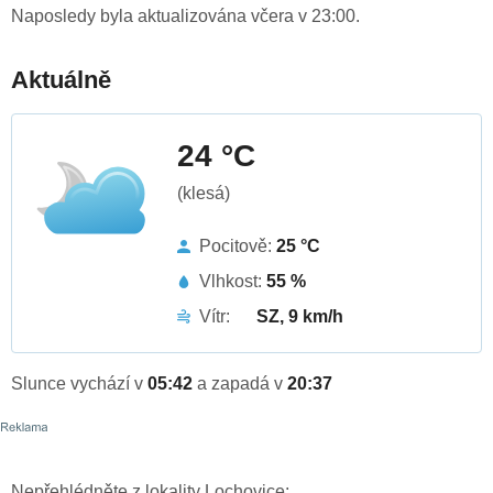
Naposledy byla aktualizována včera v 23:00.
Aktuálně
24 °C
(klesá)
Pocitově:
25 °C
Vlhkost:
55 %
Vítr:
SZ, 9 km/h
Slunce vychází v
05:42
a zapadá v
20:37
Nepřehlédněte z lokality Lochovice: