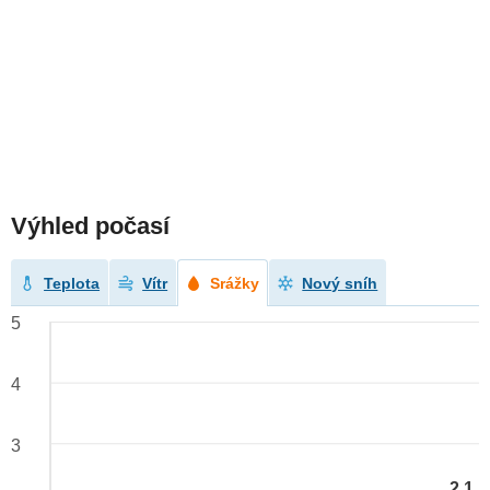
Výhled počasí
Teplota
Vítr
Srážky
Nový sníh
5
4
3
2.1