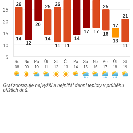
26
26
25
25
25
21
20
20
17
17
17
15
16
14
14
14
13
12
10
11
11
11
5
So
Ne
Po
Út
St
Čt
Pá
So
Ne
Po
Út
St
08
09
10
11
12
13
14
15
16
17
18
19
Graf zobrazuje nejvyšší a nejnižší denní teploty v průběhu
příštích dnů.