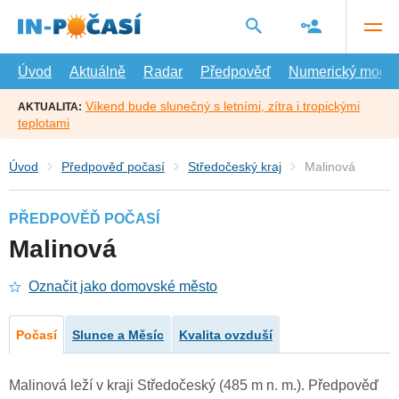
Přejít
na
hlavní
obsah
Úvod
Aktuálně
Radar
Předpověď
Numerický model
Víkend bude slunečný s letními, zítra i tropickými
AKTUALITA:
teplotami
Úvod
Předpověď počasí
Středočeský kraj
Malinová
PŘEDPOVĚĎ POČASÍ
Malinová
Označit jako domovské město
Počasí
Slunce a Měsíc
Kvalita ovzduší
Malinová leží v kraji Středočeský (485 m n. m.). Předpověď