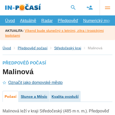
Přejít
na
hlavní
obsah
Úvod
Aktuálně
Radar
Předpověď
Numerický model
Víkend bude slunečný s letními, zítra i tropickými
AKTUALITA:
teplotami
Úvod
Předpověď počasí
Středočeský kraj
Malinová
PŘEDPOVĚĎ POČASÍ
Malinová
Označit jako domovské město
Počasí
Slunce a Měsíc
Kvalita ovzduší
Malinová leží v kraji Středočeský (485 m n. m.). Předpověď