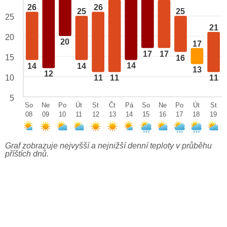
26
26
25
25
25
21
20
20
17
17
17
15
16
14
14
14
13
12
10
11
11
11
5
So
Ne
Po
Út
St
Čt
Pá
So
Ne
Po
Út
St
08
09
10
11
12
13
14
15
16
17
18
19
Graf zobrazuje nejvyšší a nejnižší denní teploty v průběhu
příštích dnů.