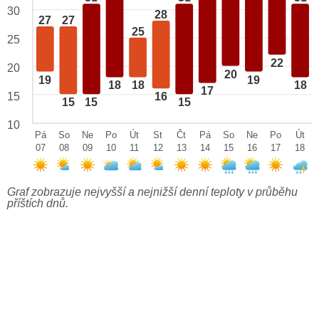
30
28
27
27
25
25
22
20
20
19
19
18
18
18
17
15
16
15
15
15
10
Pá
So
Ne
Po
Út
St
Čt
Pá
So
Ne
Po
Út
07
08
09
10
11
12
13
14
15
16
17
18
Graf zobrazuje nejvyšší a nejnižší denní teploty v průběhu
příštích dnů.