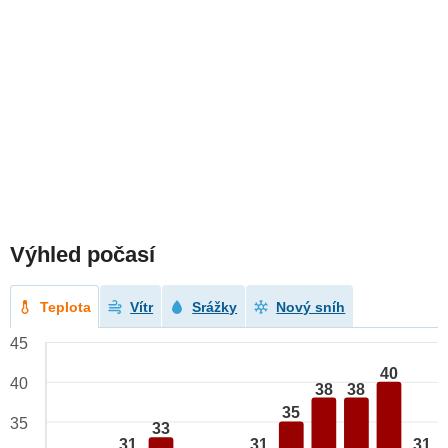
Výhled počasí
Teplota
Vítr
Srážky
Nový sníh
45
40
40
38
38
35
35
33
31
31
31