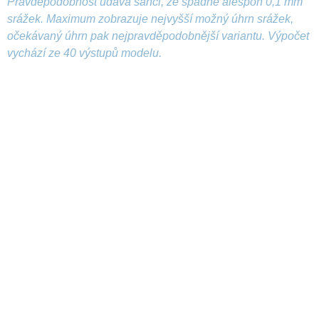
Pravděpodobnost udává šanci, že spadne alespoň 0,1 mm
srážek. Maximum zobrazuje nejvyšší možný úhrn srážek,
očekávaný úhrn pak nejpravděpodobnější variantu. Výpočet
vychází ze 40 výstupů modelu.